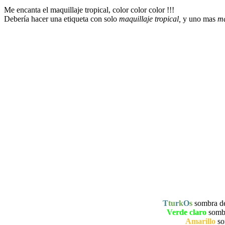
Me encanta el maquillaje tropical, color color color !!!
Debería hacer una etiqueta con solo
maquillaje tropical,
y uno mas
ma
T
tu
r
k
O
s
sombra de 
Verde claro
sombra
Amarillo
som