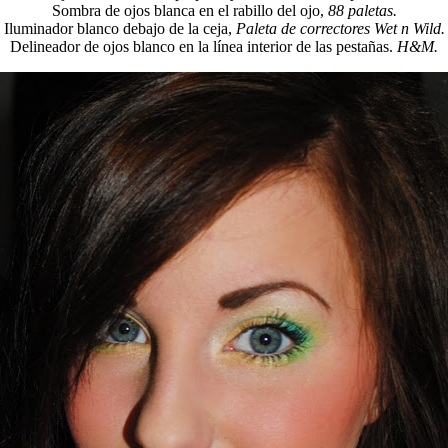
Sombra de ojos blanca en el rabillo del ojo,
88 paletas.
Iluminador blanco debajo de la ceja,
Paleta de correctores Wet n Wild.
Delineador de ojos blanco en la línea interior de las pestañas.
H&M.