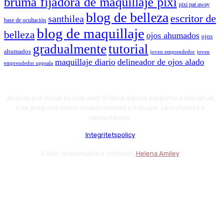
bruma fijadora de maquillaje pixi
pixi pat away
blog de belleza
escritor de
santhilea
base de ocultación
blog de maquillaje
belleza
ojos ahumados
ojos
gradualmente
tutorial
ahumados
joven emprendedor
joven
maquillaje diario
delineador de ojos alado
emprendedor uppsala
¡Gracias por visitar mi sitio web! Si tiene alguna pregunta o inquietud,
o se pregunta sobre colaboraciones y trabajos. Le invitamos a
contactarnos.
Integritetspolicy
Editor responsable y contacto:
Helena Amiley