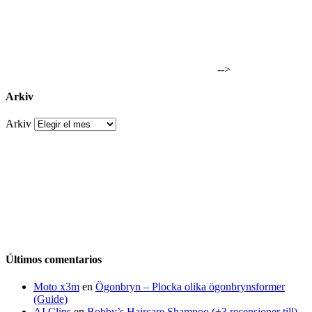
-->
Arkiv
Arkiv
Últimos comentarios
Moto x3m
en
Ögonbryn – Plocka olika ögonbrynsformer
(Guide)
AI Clips
en
Bobby’s Haircare Shampoo (+3 recensioner till)