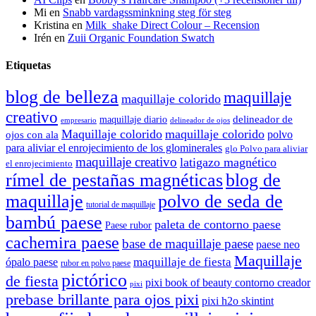
Mi
en
Snabb vardagssminkning steg för steg
Kristina
en
Milk_shake Direct Colour – Recension
Irén
en
Zuii Organic Foundation Swatch
Etiquetas
blog de belleza
maquillaje
maquillaje colorido
creativo
delineador de
maquillaje diario
delineador de ojos
empresario
Maquillaje colorido
maquillaje colorido
polvo
ojos con ala
para aliviar el enrojecimiento de los glominerales
glo Polvo para aliviar
maquillaje creativo
latigazo magnético
el enrojecimiento
rímel de pestañas magnéticas
blog de
maquillaje
polvo de seda de
tutorial de maquillaje
bambú paese
paleta de contorno paese
Paese rubor
cachemira paese
base de maquillaje paese
paese neo
Maquillaje
maquillaje de fiesta
ópalo paese
rubor en polvo paese
pictórico
de fiesta
pixi book of beauty contorno creador
pixi
prebase brillante para ojos pixi
pixi h2o skintint