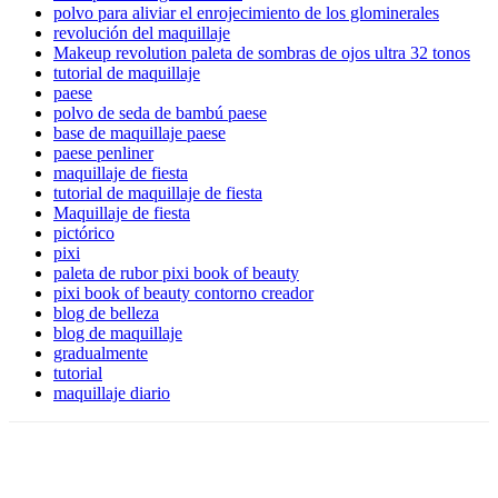
polvo para aliviar el enrojecimiento de los glominerales
revolución del maquillaje
Makeup revolution paleta de sombras de ojos ultra 32 tonos
tutorial de maquillaje
paese
polvo de seda de bambú paese
base de maquillaje paese
paese penliner
maquillaje de fiesta
tutorial de maquillaje de fiesta
Maquillaje de fiesta
pictórico
pixi
paleta de rubor pixi book of beauty
pixi book of beauty contorno creador
blog de belleza
blog de maquillaje
gradualmente
tutorial
maquillaje diario