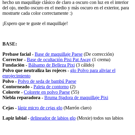
hecho un maquillaje clásico de claro a oscuro con luz en el interior
del ojo, medio oscuro en el medio y más oscuro en el exterior, para
mostrarte cada color correctamente :)
¡Espero que te guste el maquillaje!
BASE:
Prebase facial -
Base de maquillaje Paese
(De corrección)
Corrector -
Base de ocultación Pixi Pat Away
(1 crema)
Fundación -
Bálsamo de Belleza Pixi
(3 cálido)
Polvo que neutraliza las rojeces
-
glo Polvo para aliviar el
enrojecimiento
Polvo -
Polvo de seda de bambú Paese
Contorneado -
Paleta de contorno
(2)
Colorete -
Colorete en polvo Paese
(55)
Niebla reparadora -
Bruma fijadora de maquillaje Pixi
Cejas -
lápiz micro de cejas glo
(Marrón claro)
Lapiz labial -
delineador de labios glo
(Moxie) todos sus labios