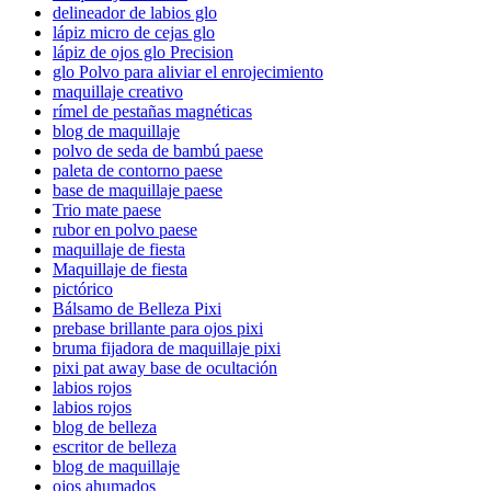
delineador de labios glo
lápiz micro de cejas glo
lápiz de ojos glo Precision
glo Polvo para aliviar el enrojecimiento
maquillaje creativo
rímel de pestañas magnéticas
blog de maquillaje
polvo de seda de bambú paese
paleta de contorno paese
base de maquillaje paese
Trio mate paese
rubor en polvo paese
maquillaje de fiesta
Maquillaje de fiesta
pictórico
Bálsamo de Belleza Pixi
prebase brillante para ojos pixi
bruma fijadora de maquillaje pixi
pixi pat away base de ocultación
labios rojos
labios rojos
blog de belleza
escritor de belleza
blog de maquillaje
ojos ahumados