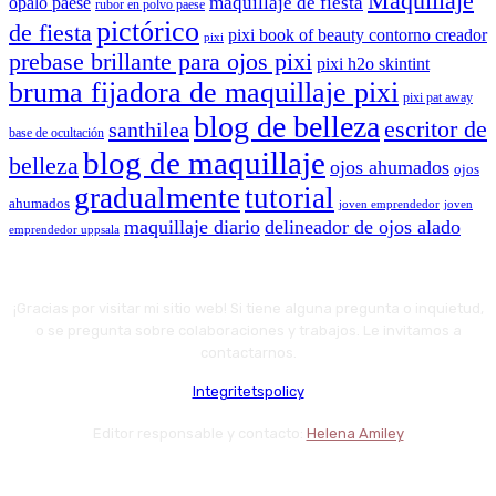
Maquillaje
maquillaje de fiesta
ópalo paese
rubor en polvo paese
pictórico
de fiesta
pixi book of beauty contorno creador
pixi
prebase brillante para ojos pixi
pixi h2o skintint
bruma fijadora de maquillaje pixi
pixi pat away
blog de belleza
escritor de
santhilea
base de ocultación
blog de maquillaje
belleza
ojos ahumados
ojos
gradualmente
tutorial
ahumados
joven emprendedor
joven
maquillaje diario
delineador de ojos alado
emprendedor uppsala
¡Gracias por visitar mi sitio web! Si tiene alguna pregunta o inquietud,
o se pregunta sobre colaboraciones y trabajos. Le invitamos a
contactarnos.
Integritetspolicy
Editor responsable y contacto:
Helena Amiley