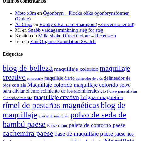
Últimos comentarios
Moto x3m
en
Ögonbryn – Plocka olika ögonbrynsformer
(Guide)
AI Clips
en
Bobby’s Haircare Shampoo (+3 recensioner till)
Mi
en
Snabb vardagssminkning steg för steg
Kristina
en
Milk_shake Direct Colour – Recension
Irén
en
Zuii Organic Foundation Swatch
Etiquetas
blog de belleza
maquillaje
maquillaje colorido
creativo
delineador de
maquillaje diario
delineador de ojos
empresario
Maquillaje colorido
maquillaje colorido
polvo
ojos con ala
para aliviar el enrojecimiento de los glominerales
glo Polvo para aliviar
maquillaje creativo
latigazo magnético
el enrojecimiento
rímel de pestañas magnéticas
blog de
maquillaje
polvo de seda de
tutorial de maquillaje
bambú paese
paleta de contorno paese
Paese rubor
cachemira paese
base de maquillaje paese
paese neo