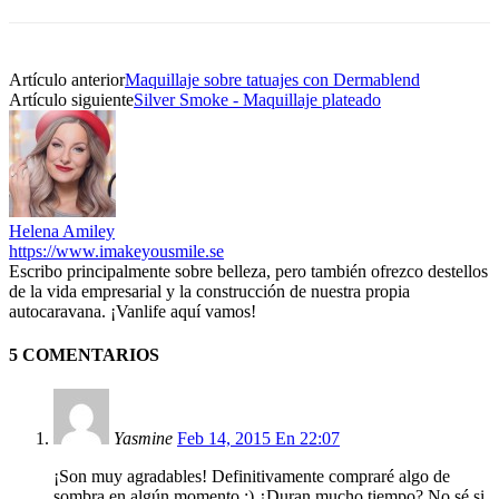
Artículo anterior
Maquillaje sobre tatuajes con Dermablend
Artículo siguiente
Silver Smoke - Maquillaje plateado
Helena Amiley
https://www.imakeyousmile.se
Escribo principalmente sobre belleza, pero también ofrezco destellos
de la vida empresarial y la construcción de nuestra propia
autocaravana. ¡Vanlife aquí vamos!
5 COMENTARIOS
Yasmine
Feb 14, 2015 En 22:07
¡Son muy agradables! Definitivamente compraré algo de
sombra en algún momento :) ¿Duran mucho tiempo? No sé si