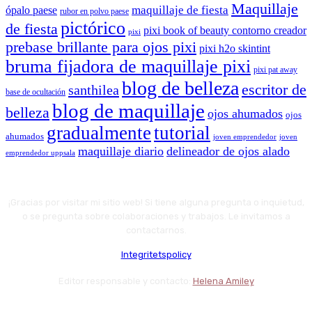
Maquillaje
maquillaje de fiesta
ópalo paese
rubor en polvo paese
pictórico
de fiesta
pixi book of beauty contorno creador
pixi
prebase brillante para ojos pixi
pixi h2o skintint
bruma fijadora de maquillaje pixi
pixi pat away
blog de belleza
escritor de
santhilea
base de ocultación
blog de maquillaje
belleza
ojos ahumados
ojos
gradualmente
tutorial
ahumados
joven emprendedor
joven
maquillaje diario
delineador de ojos alado
emprendedor uppsala
¡Gracias por visitar mi sitio web! Si tiene alguna pregunta o inquietud,
o se pregunta sobre colaboraciones y trabajos. Le invitamos a
contactarnos.
Integritetspolicy
Editor responsable y contacto:
Helena Amiley