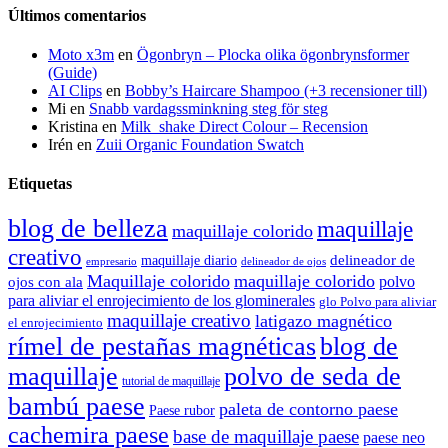
Últimos comentarios
Moto x3m
en
Ögonbryn – Plocka olika ögonbrynsformer
(Guide)
AI Clips
en
Bobby’s Haircare Shampoo (+3 recensioner till)
Mi
en
Snabb vardagssminkning steg för steg
Kristina
en
Milk_shake Direct Colour – Recension
Irén
en
Zuii Organic Foundation Swatch
Etiquetas
blog de belleza
maquillaje
maquillaje colorido
creativo
delineador de
maquillaje diario
delineador de ojos
empresario
Maquillaje colorido
maquillaje colorido
polvo
ojos con ala
para aliviar el enrojecimiento de los glominerales
glo Polvo para aliviar
maquillaje creativo
latigazo magnético
el enrojecimiento
rímel de pestañas magnéticas
blog de
maquillaje
polvo de seda de
tutorial de maquillaje
bambú paese
paleta de contorno paese
Paese rubor
cachemira paese
base de maquillaje paese
paese neo