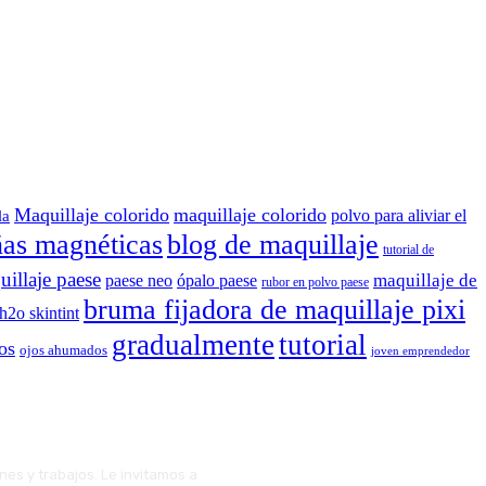
Maquillaje colorido
maquillaje colorido
polvo para aliviar el
la
ñas magnéticas
blog de maquillaje
tutorial de
illaje paese
maquillaje de
paese neo
ópalo paese
rubor en polvo paese
bruma fijadora de maquillaje pixi
 h2o skintint
gradualmente
tutorial
os
ojos ahumados
joven emprendedor
ones y trabajos. Le invitamos a