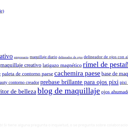
de)
ativo
delineador de ojos con a
maquillaje diario
delineador de ojos
empresario
rímel de pesta
maquillaje creativo
latigazo magnético
cachemira paese
base de maqu
paleta de contorno paese
r
prebase brillante para ojos pixi
eauty contorno creador
pixi
blog de maquillaje
itor de belleza
ojos ahumad
web! Si tiene alguna pregunta o inquietud, o se pregunta sobre colaboraci