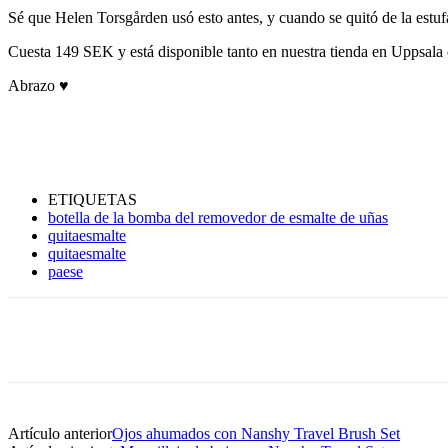
Sé que Helen Torsgården usó esto antes, y cuando se quitó de la estufa
Cuesta 149 SEK y está disponible tanto en nuestra tienda en Uppsal
Abrazo ♥
ETIQUETAS
botella de la bomba del removedor de esmalte de uñas
quitaesmalte
quitaesmalte
paese
Artículo anterior
Ojos ahumados con Nanshy Travel Brush Set