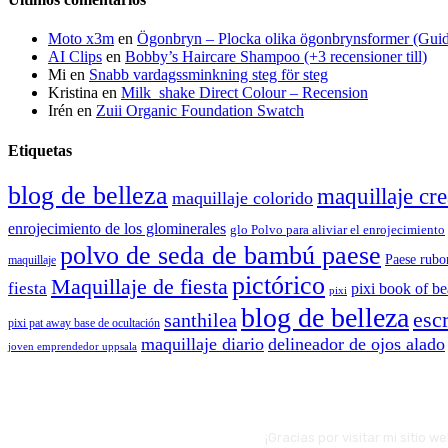
Moto x3m
en
Ögonbryn – Plocka olika ögonbrynsformer (Gui
AI Clips
en
Bobby’s Haircare Shampoo (+3 recensioner till)
Mi
en
Snabb vardagssminkning steg för steg
Kristina
en
Milk_shake Direct Colour – Recension
Irén
en
Zuii Organic Foundation Swatch
Etiquetas
blog de belleza
maquillaje cre
maquillaje colorido
enrojecimiento de los glominerales
glo Polvo para aliviar el enrojecimiento
polvo de seda de bambú paese
Paese rubo
maquillaje
pictórico
Maquillaje de fiesta
fiesta
pixi book of b
pixi
blog de belleza
escr
santhilea
pixi pat away base de ocultación
maquillaje diario
delineador de ojos alado
joven emprendedor uppsala
¡Gracias por visitar mi sitio 