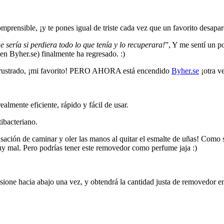
mprensible, ¡y te pones igual de triste cada vez que un favorito desapa
e sería si perdiera todo lo que tenía y lo recuperara!
”, Y me sentí un p
en Byher.se) finalmente ha regresado. :)
 frustrado, ¡mi favorito! PERO AHORA está encendido
Byher.se
¡otra v
almente eficiente, rápido y fácil de usar.
tibacteriano.
 sensación de caminar y oler las manos al quitar el esmalte de uñas! Co
muy mal. Pero podrías tener este removedor como perfume jaja :)
ione hacia abajo una vez, y obtendrá la cantidad justa de removedor en