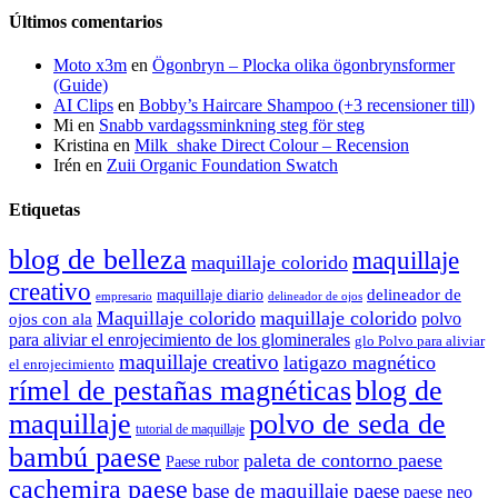
Últimos comentarios
Moto x3m
en
Ögonbryn – Plocka olika ögonbrynsformer
(Guide)
AI Clips
en
Bobby’s Haircare Shampoo (+3 recensioner till)
Mi
en
Snabb vardagssminkning steg för steg
Kristina
en
Milk_shake Direct Colour – Recension
Irén
en
Zuii Organic Foundation Swatch
Etiquetas
blog de belleza
maquillaje
maquillaje colorido
creativo
delineador de
maquillaje diario
delineador de ojos
empresario
Maquillaje colorido
maquillaje colorido
polvo
ojos con ala
para aliviar el enrojecimiento de los glominerales
glo Polvo para aliviar
maquillaje creativo
latigazo magnético
el enrojecimiento
rímel de pestañas magnéticas
blog de
maquillaje
polvo de seda de
tutorial de maquillaje
bambú paese
paleta de contorno paese
Paese rubor
cachemira paese
base de maquillaje paese
paese neo