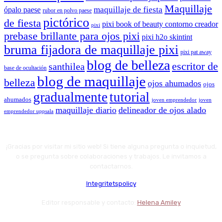
Maquillaje
maquillaje de fiesta
ópalo paese
rubor en polvo paese
pictórico
de fiesta
pixi book of beauty contorno creador
pixi
prebase brillante para ojos pixi
pixi h2o skintint
bruma fijadora de maquillaje pixi
pixi pat away
blog de belleza
escritor de
santhilea
base de ocultación
blog de maquillaje
belleza
ojos ahumados
ojos
gradualmente
tutorial
ahumados
joven emprendedor
joven
maquillaje diario
delineador de ojos alado
emprendedor uppsala
¡Gracias por visitar mi sitio web! Si tiene alguna pregunta o inquietud,
o se pregunta sobre colaboraciones y trabajos. Le invitamos a
contactarnos.
Integritetspolicy
Editor responsable y contacto:
Helena Amiley