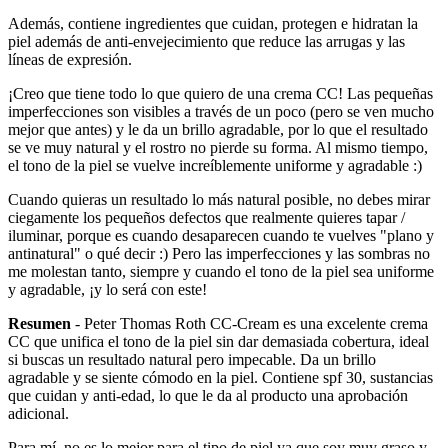
Además, contiene ingredientes que cuidan, protegen e hidratan la
piel además de anti-envejecimiento que reduce las arrugas y las
líneas de expresión.
¡Creo que tiene todo lo que quiero de una crema CC! Las pequeñas
imperfecciones son visibles a través de un poco (pero se ven mucho
mejor que antes) y le da un brillo agradable, por lo que el resultado
se ve muy natural y el rostro no pierde su forma. Al mismo tiempo,
el tono de la piel se vuelve increíblemente uniforme y agradable :)
Cuando quieras un resultado lo más natural posible, no debes mirar
ciegamente los pequeños defectos que realmente quieres tapar /
iluminar, porque es cuando desaparecen cuando te vuelves "plano y
antinatural" o qué decir :) Pero las imperfecciones y las sombras no
me molestan tanto, siempre y cuando el tono de la piel sea uniforme
y agradable, ¡y lo será con este!
Resumen
- Peter Thomas Roth CC-Cream es una excelente crema
CC que unifica el tono de la piel sin dar demasiada cobertura, ideal
si buscas un resultado natural pero impecable. Da un brillo
agradable y se siente cómodo en la piel. Contiene spf 30, sustancias
que cuidan y anti-edad, lo que le da al producto una aprobación
adicional.
Para mí, no es lo mejor para el tipo de piel ya que soy muy graso y