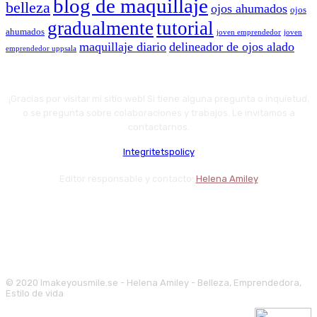
blog de maquillaje
belleza
ojos ahumados
ojos
gradualmente
tutorial
ahumados
joven emprendedor
joven
maquillaje diario
delineador de ojos alado
emprendedor uppsala
¡Gracias por visitar mi sitio web! Si tiene alguna pregunta o inquietud,
o se pregunta sobre colaboraciones y trabajos. Le invitamos a
contactarnos.
Integritetspolicy
Editor responsable y contacto:
Helena Amiley
© 2020 Imakeyousmile.se - Helena Amiley - Belleza, Emprendedora,
Estilo de vida