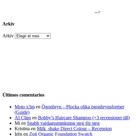
-->
Arkiv
Arkiv
Últimos comentarios
Moto x3m
en
Ögonbryn – Plocka olika ögonbrynsformer
(Guide)
AI Clips
en
Bobby’s Haircare Shampoo (+3 recensioner till)
Mi
en
Snabb vardagssminkning steg för steg
Kristina
en
Milk_shake Direct Colour – Recension
Irén
en
Zuii Organic Foundation Swatch