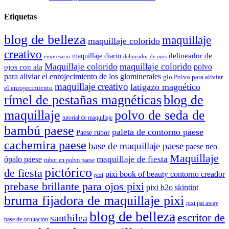
Etiquetas
blog de belleza
maquillaje
maquillaje colorido
creativo
delineador de
maquillaje diario
delineador de ojos
empresario
Maquillaje colorido
maquillaje colorido
polvo
ojos con ala
para aliviar el enrojecimiento de los glominerales
glo Polvo para aliviar
maquillaje creativo
latigazo magnético
el enrojecimiento
rímel de pestañas magnéticas
blog de
maquillaje
polvo de seda de
tutorial de maquillaje
bambú paese
paleta de contorno paese
Paese rubor
cachemira paese
base de maquillaje paese
paese neo
Maquillaje
maquillaje de fiesta
ópalo paese
rubor en polvo paese
pictórico
de fiesta
pixi book of beauty contorno creador
pixi
prebase brillante para ojos pixi
pixi h2o skintint
bruma fijadora de maquillaje pixi
pixi pat away
blog de belleza
escritor de
santhilea
base de ocultación