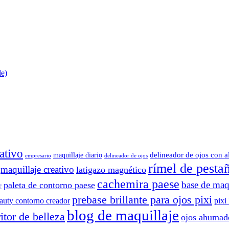
de)
ativo
delineador de ojos con a
maquillaje diario
delineador de ojos
empresario
rímel de pesta
maquillaje creativo
latigazo magnético
cachemira paese
base de maqu
paleta de contorno paese
r
prebase brillante para ojos pixi
eauty contorno creador
pixi
blog de maquillaje
itor de belleza
ojos ahumad