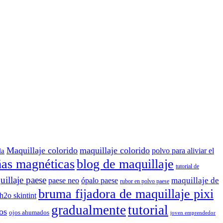
Maquillaje colorido
maquillaje colorido
polvo para aliviar el
la
ñas magnéticas
blog de maquillaje
tutorial de
illaje paese
maquillaje de
paese neo
ópalo paese
rubor en polvo paese
bruma fijadora de maquillaje pixi
 h2o skintint
gradualmente
tutorial
os
ojos ahumados
joven emprendedor