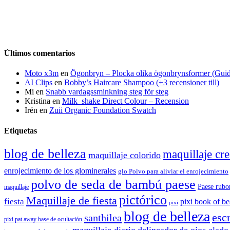
Últimos comentarios
Moto x3m
en
Ögonbryn – Plocka olika ögonbrynsformer (Gui
AI Clips
en
Bobby’s Haircare Shampoo (+3 recensioner till)
Mi
en
Snabb vardagssminkning steg för steg
Kristina
en
Milk_shake Direct Colour – Recension
Irén
en
Zuii Organic Foundation Swatch
Etiquetas
blog de belleza
maquillaje cre
maquillaje colorido
enrojecimiento de los glominerales
glo Polvo para aliviar el enrojecimiento
polvo de seda de bambú paese
Paese rubo
maquillaje
pictórico
Maquillaje de fiesta
fiesta
pixi book of b
pixi
blog de belleza
escr
santhilea
pixi pat away base de ocultación
maquillaje diario
delineador de ojos alado