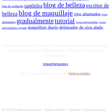
blog de belleza
escritor de
santhilea
base de ocultación
blog de maquillaje
belleza
ojos ahumados
ojos
gradualmente
tutorial
ahumados
joven emprendedor
joven
maquillaje diario
delineador de ojos alado
emprendedor uppsala
¡Gracias por visitar mi sitio web! Si tiene alguna pregunta o inquietud,
o se pregunta sobre colaboraciones y trabajos. Le invitamos a
contactarnos.
Integritetspolicy
Editor responsable y contacto:
Helena Amiley
© 2020 Imakeyousmile.se - Helena Amiley - Belleza, Emprendedora,