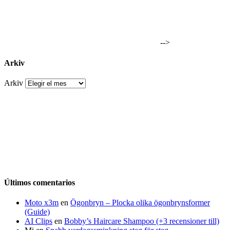
-->
Arkiv
Arkiv
Últimos comentarios
Moto x3m
en
Ögonbryn – Plocka olika ögonbrynsformer
(Guide)
AI Clips
en
Bobby’s Haircare Shampoo (+3 recensioner till)