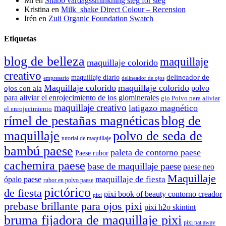
Mi
en
Snabb vardagssminkning steg för steg
Kristina
en
Milk_shake Direct Colour – Recension
Irén
en
Zuii Organic Foundation Swatch
Etiquetas
blog de belleza
maquillaje
maquillaje colorido
creativo
delineador de
maquillaje diario
delineador de ojos
empresario
Maquillaje colorido
maquillaje colorido
polvo
ojos con ala
para aliviar el enrojecimiento de los glominerales
glo Polvo para aliviar
maquillaje creativo
latigazo magnético
el enrojecimiento
rímel de pestañas magnéticas
blog de
maquillaje
polvo de seda de
tutorial de maquillaje
bambú paese
paleta de contorno paese
Paese rubor
cachemira paese
base de maquillaje paese
paese neo
Maquillaje
maquillaje de fiesta
ópalo paese
rubor en polvo paese
pictórico
de fiesta
pixi book of beauty contorno creador
pixi
prebase brillante para ojos pixi
pixi h2o skintint
bruma fijadora de maquillaje pixi
pixi pat away