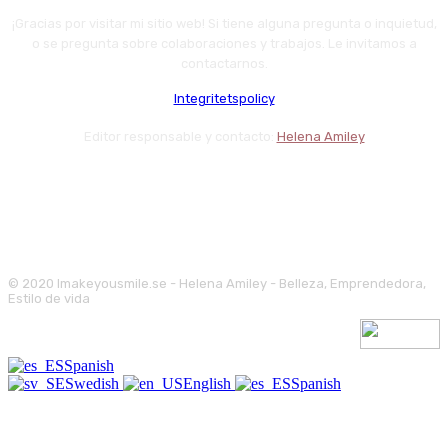
¡Gracias por visitar mi sitio web! Si tiene alguna pregunta o inquietud,
o se pregunta sobre colaboraciones y trabajos. Le invitamos a
contactarnos.
Integritetspolicy
Editor responsable y contacto:
Helena Amiley
© 2020 Imakeyousmile.se - Helena Amiley - Belleza, Emprendedora,
Estilo de vida
Spanish
Swedish
English
Spanish