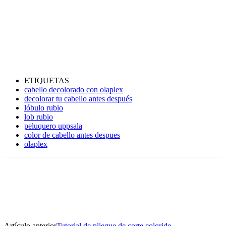
ETIQUETAS
cabello decolorado con olaplex
decolorar tu cabello antes después
lóbulo rubio
lob rubio
peluquero uppsala
color de cabello antes despues
olaplex
Artículo anterior
Tutorial de pliegue de corte colorido