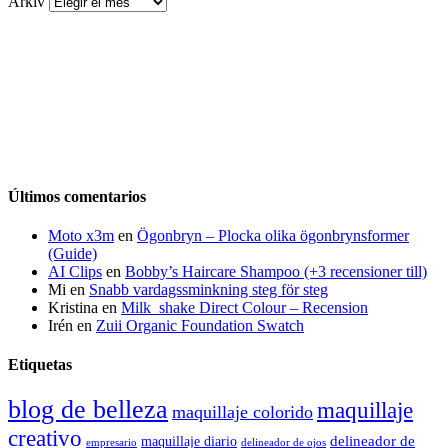
Arkiv
Últimos comentarios
Moto x3m
en
Ögonbryn – Plocka olika ögonbrynsformer
(Guide)
AI Clips
en
Bobby’s Haircare Shampoo (+3 recensioner till)
Mi
en
Snabb vardagssminkning steg för steg
Kristina
en
Milk_shake Direct Colour – Recension
Irén
en
Zuii Organic Foundation Swatch
Etiquetas
blog de belleza
maquillaje
maquillaje colorido
creativo
delineador de
maquillaje diario
delineador de ojos
empresario