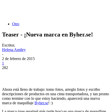
Otro
Teaser - ¡Nueva marca en Byher.se!
Escritor,
Helena Amiley
-
2 de febrero de 2015
1
282
Ahora está lleno de trabajo: tomo fotos, arreglo fotos y escribo
descripciones de productos en una cinta transportadora, y tan pronto
como termine con lo que estoy haciendo, aparecerá una nueva
marca de maquillaje
Byher.se
! :)
La marca (que revelaré más tarde hoy) es una marca de maquillaje