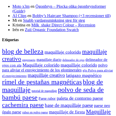
Moto x3m
en
Ögonbryn – Plocka olika ögonbrynsformer
(Guide)
AI Clips
en
Bobby’s Haircare Shampoo (+3 recensioner till)
Mi
en
Snabb vardagssminkning steg för steg
Kristina
en
Milk_shake Direct Colour – Recension
Irén
en
Zuii Organic Foundation Swatch
Etiquetas
blog de belleza
maquillaje
maquillaje colorido
creativo
delineador de
maquillaje diario
delineador de ojos
empresario
Maquillaje colorido
maquillaje colorido
polvo
ojos con ala
para aliviar el enrojecimiento de los glominerales
glo Polvo para aliviar
maquillaje creativo
latigazo magnético
el enrojecimiento
rímel de pestañas magnéticas
blog de
maquillaje
polvo de seda de
tutorial de maquillaje
bambú paese
paleta de contorno paese
Paese rubor
cachemira paese
base de maquillaje paese
paese neo
Maquillaje
maquillaje de fiesta
ópalo paese
rubor en polvo paese