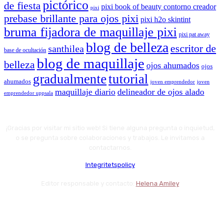
pictórico
de fiesta
pixi book of beauty contorno creador
pixi
prebase brillante para ojos pixi
pixi h2o skintint
bruma fijadora de maquillaje pixi
pixi pat away
blog de belleza
escritor de
santhilea
base de ocultación
blog de maquillaje
belleza
ojos ahumados
ojos
gradualmente
tutorial
ahumados
joven emprendedor
joven
maquillaje diario
delineador de ojos alado
emprendedor uppsala
¡Gracias por visitar mi sitio web! Si tiene alguna pregunta o inquietud,
o se pregunta sobre colaboraciones y trabajos. Le invitamos a
contactarnos.
Integritetspolicy
Editor responsable y contacto:
Helena Amiley