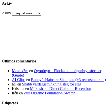
Arkiv
Arkiv
Últimos comentarios
Moto x3m
en
Ögonbryn – Plocka olika ögonbrynsformer
(Guide)
AI Clips
en
Bobby’s Haircare Shampoo (+3 recensioner till)
Mi
en
Snabb vardagssminkning steg för steg
Kristina
en
Milk_shake Direct Colour – Recension
Irén
en
Zuii Organic Foundation Swatch
Etiquetas