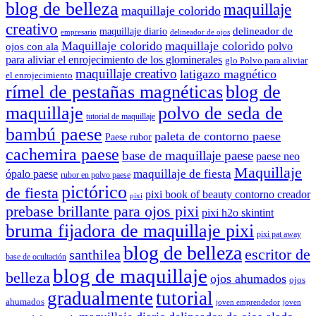
blog de belleza
maquillaje
maquillaje colorido
creativo
delineador de
maquillaje diario
delineador de ojos
empresario
Maquillaje colorido
maquillaje colorido
polvo
ojos con ala
para aliviar el enrojecimiento de los glominerales
glo Polvo para aliviar
maquillaje creativo
latigazo magnético
el enrojecimiento
rímel de pestañas magnéticas
blog de
maquillaje
polvo de seda de
tutorial de maquillaje
bambú paese
paleta de contorno paese
Paese rubor
cachemira paese
base de maquillaje paese
paese neo
Maquillaje
maquillaje de fiesta
ópalo paese
rubor en polvo paese
pictórico
de fiesta
pixi book of beauty contorno creador
pixi
prebase brillante para ojos pixi
pixi h2o skintint
bruma fijadora de maquillaje pixi
pixi pat away
blog de belleza
escritor de
santhilea
base de ocultación
blog de maquillaje
belleza
ojos ahumados
ojos
gradualmente
tutorial
ahumados
joven emprendedor
joven