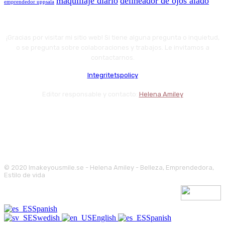
maquillaje diario
delineador de ojos alado
emprendedor uppsala
¡Gracias por visitar mi sitio web! Si tiene alguna pregunta o inquietud,
o se pregunta sobre colaboraciones y trabajos. Le invitamos a
contactarnos.
Integritetspolicy
Editor responsable y contacto:
Helena Amiley
© 2020 Imakeyousmile.se - Helena Amiley - Belleza, Emprendedora,
Estilo de vida
Spanish
Swedish
English
Spanish