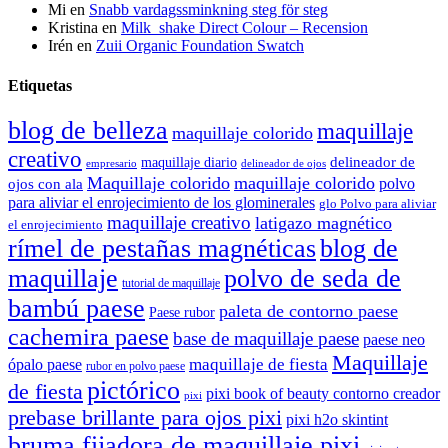
Mi
en
Snabb vardagssminkning steg för steg
Kristina
en
Milk_shake Direct Colour – Recension
Irén
en
Zuii Organic Foundation Swatch
Etiquetas
blog de belleza
maquillaje
maquillaje colorido
creativo
delineador de
maquillaje diario
delineador de ojos
empresario
Maquillaje colorido
maquillaje colorido
polvo
ojos con ala
para aliviar el enrojecimiento de los glominerales
glo Polvo para aliviar
maquillaje creativo
latigazo magnético
el enrojecimiento
rímel de pestañas magnéticas
blog de
maquillaje
polvo de seda de
tutorial de maquillaje
bambú paese
paleta de contorno paese
Paese rubor
cachemira paese
base de maquillaje paese
paese neo
Maquillaje
maquillaje de fiesta
ópalo paese
rubor en polvo paese
pictórico
de fiesta
pixi book of beauty contorno creador
pixi
prebase brillante para ojos pixi
pixi h2o skintint
bruma fijadora de maquillaje pixi