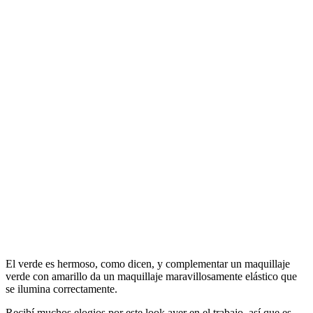
El verde es hermoso, como dicen, y complementar un maquillaje
verde con amarillo da un maquillaje maravillosamente elástico que
se ilumina correctamente.
Recibí muchos elogios por este look ayer en el trabajo, así que es