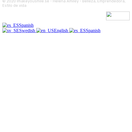
© 2020 Imakeyousmile.se - Helena Amiley - Belleza, Emprendedora,
Estilo de vida
Spanish
Swedish
English
Spanish