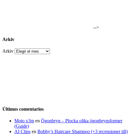
-->
Arkiv
Arkiv
Últimos comentarios
Moto x3m
en
Ögonbryn – Plocka olika ögonbrynsformer
(Guide)
AI Clips
en
Bobby’s Haircare Shampoo (+3 recensioner till)