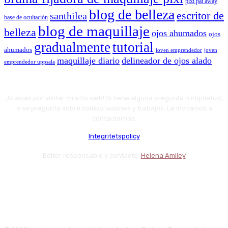
pixi pat away
blog de belleza
escritor de
santhilea
base de ocultación
blog de maquillaje
belleza
ojos ahumados
ojos
gradualmente
tutorial
ahumados
joven emprendedor
joven
maquillaje diario
delineador de ojos alado
emprendedor uppsala
¡Gracias por visitar mi sitio web! Si tiene alguna pregunta o inquietud,
o se pregunta sobre colaboraciones y trabajos. Le invitamos a
contactarnos.
Integritetspolicy
Editor responsable y contacto:
Helena Amiley