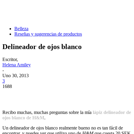
Belleza
Reseñas y sugerencias de productos
Delineador de ojos blanco
Escritor,
Helena Amiley
-
Uno 30, 2013
3
1688
Recibo muchas, muchas preguntas sobre la mía
lápiz delineador de
ojos blanco de H&M
.
Un delineador de ojos blanco realmente bueno no es tan fácil de
encontrar, y puedes ver que utilizo uno de
H&M
que cuesta 20 SEK