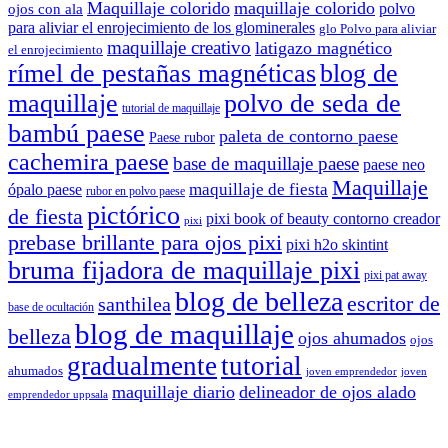
Maquillaje colorido
maquillaje colorido
polvo
ojos con ala
para aliviar el enrojecimiento de los glominerales
glo Polvo para aliviar
maquillaje creativo
latigazo magnético
el enrojecimiento
rímel de pestañas magnéticas
blog de
maquillaje
polvo de seda de
tutorial de maquillaje
bambú paese
paleta de contorno paese
Paese rubor
cachemira paese
base de maquillaje paese
paese neo
Maquillaje
maquillaje de fiesta
ópalo paese
rubor en polvo paese
pictórico
de fiesta
pixi book of beauty contorno creador
pixi
prebase brillante para ojos pixi
pixi h2o skintint
bruma fijadora de maquillaje pixi
pixi pat away
blog de belleza
escritor de
santhilea
base de ocultación
blog de maquillaje
belleza
ojos ahumados
ojos
gradualmente
tutorial
ahumados
joven emprendedor
joven
maquillaje diario
delineador de ojos alado
emprendedor uppsala