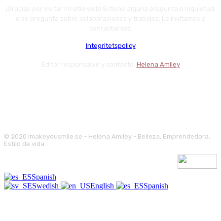
¡Gracias por visitar mi sitio web! Si tiene alguna pregunta o inquietud,
o se pregunta sobre colaboraciones y trabajos. Le invitamos a
contactarnos.
Integritetspolicy
Editor responsable y contacto:
Helena Amiley
© 2020 Imakeyousmile.se - Helena Amiley - Belleza, Emprendedora,
Estilo de vida
Spanish
Swedish
English
Spanish