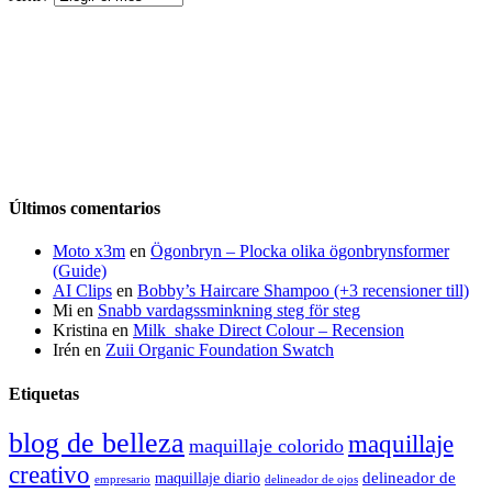
Últimos comentarios
Moto x3m
en
Ögonbryn – Plocka olika ögonbrynsformer
(Guide)
AI Clips
en
Bobby’s Haircare Shampoo (+3 recensioner till)
Mi
en
Snabb vardagssminkning steg för steg
Kristina
en
Milk_shake Direct Colour – Recension
Irén
en
Zuii Organic Foundation Swatch
Etiquetas
blog de belleza
maquillaje
maquillaje colorido
creativo
delineador de
maquillaje diario
delineador de ojos
empresario