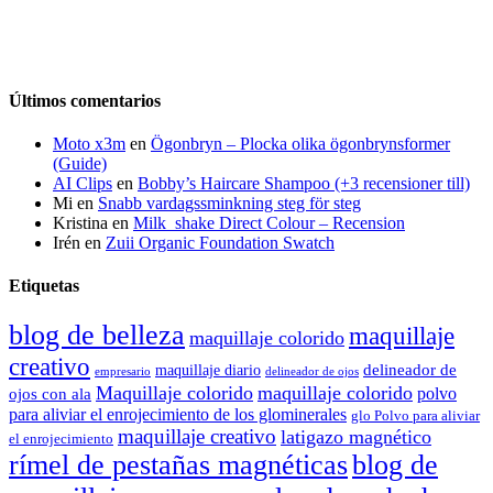
Últimos comentarios
Moto x3m
en
Ögonbryn – Plocka olika ögonbrynsformer
(Guide)
AI Clips
en
Bobby’s Haircare Shampoo (+3 recensioner till)
Mi
en
Snabb vardagssminkning steg för steg
Kristina
en
Milk_shake Direct Colour – Recension
Irén
en
Zuii Organic Foundation Swatch
Etiquetas
blog de belleza
maquillaje
maquillaje colorido
creativo
delineador de
maquillaje diario
delineador de ojos
empresario
Maquillaje colorido
maquillaje colorido
polvo
ojos con ala
para aliviar el enrojecimiento de los glominerales
glo Polvo para aliviar
maquillaje creativo
latigazo magnético
el enrojecimiento
rímel de pestañas magnéticas
blog de