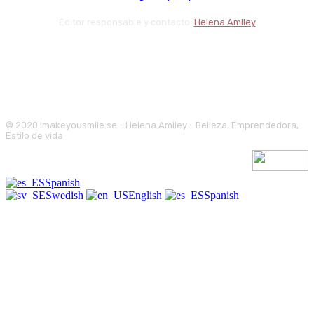
Editor responsable y contacto:
Helena Amiley
© 2020 Imakeyousmile.se - Helena Amiley - Belleza, Emprendedora,
Estilo de vida
Spanish
Swedish
English
Spanish