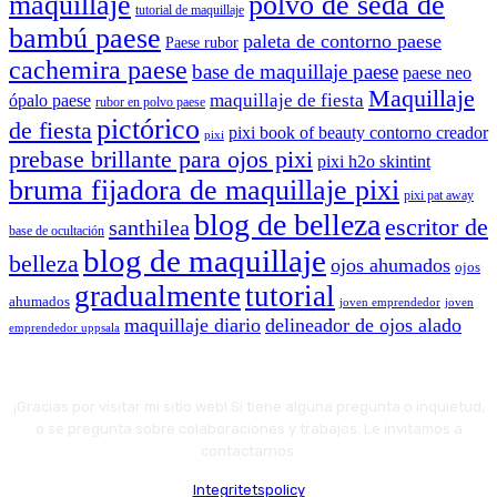
maquillaje
polvo de seda de
tutorial de maquillaje
bambú paese
paleta de contorno paese
Paese rubor
cachemira paese
base de maquillaje paese
paese neo
Maquillaje
maquillaje de fiesta
ópalo paese
rubor en polvo paese
pictórico
de fiesta
pixi book of beauty contorno creador
pixi
prebase brillante para ojos pixi
pixi h2o skintint
bruma fijadora de maquillaje pixi
pixi pat away
blog de belleza
escritor de
santhilea
base de ocultación
blog de maquillaje
belleza
ojos ahumados
ojos
gradualmente
tutorial
ahumados
joven emprendedor
joven
maquillaje diario
delineador de ojos alado
emprendedor uppsala
¡Gracias por visitar mi sitio web! Si tiene alguna pregunta o inquietud,
o se pregunta sobre colaboraciones y trabajos. Le invitamos a
contactarnos.
Integritetspolicy