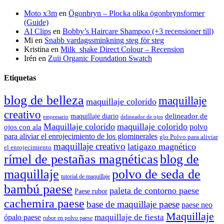
Moto x3m
en
Ögonbryn – Plocka olika ögonbrynsformer
(Guide)
AI Clips
en
Bobby’s Haircare Shampoo (+3 recensioner till)
Mi
en
Snabb vardagssminkning steg för steg
Kristina
en
Milk_shake Direct Colour – Recension
Irén
en
Zuii Organic Foundation Swatch
Etiquetas
blog de belleza
maquillaje
maquillaje colorido
creativo
delineador de
maquillaje diario
delineador de ojos
empresario
Maquillaje colorido
maquillaje colorido
polvo
ojos con ala
para aliviar el enrojecimiento de los glominerales
glo Polvo para aliviar
maquillaje creativo
latigazo magnético
el enrojecimiento
rímel de pestañas magnéticas
blog de
maquillaje
polvo de seda de
tutorial de maquillaje
bambú paese
paleta de contorno paese
Paese rubor
cachemira paese
base de maquillaje paese
paese neo
Maquillaje
maquillaje de fiesta
ópalo paese
rubor en polvo paese