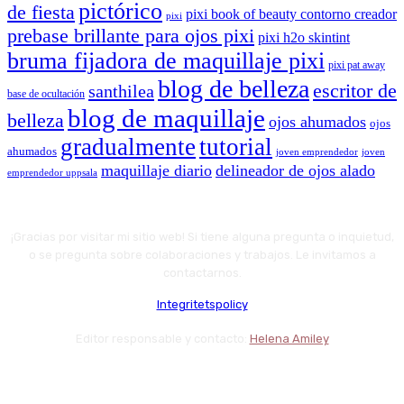
pictórico
de fiesta
pixi book of beauty contorno creador
pixi
prebase brillante para ojos pixi
pixi h2o skintint
bruma fijadora de maquillaje pixi
pixi pat away
blog de belleza
escritor de
santhilea
base de ocultación
blog de maquillaje
belleza
ojos ahumados
ojos
gradualmente
tutorial
ahumados
joven emprendedor
joven
maquillaje diario
delineador de ojos alado
emprendedor uppsala
¡Gracias por visitar mi sitio web! Si tiene alguna pregunta o inquietud,
o se pregunta sobre colaboraciones y trabajos. Le invitamos a
contactarnos.
Integritetspolicy
Editor responsable y contacto:
Helena Amiley