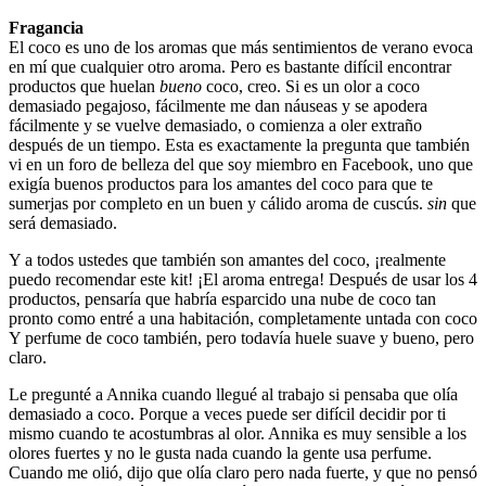
Fragancia
El coco es uno de los aromas que más sentimientos de verano evoca
en mí que cualquier otro aroma. Pero es bastante difícil encontrar
productos que huelan
bueno
coco, creo. Si es un olor a coco
demasiado pegajoso, fácilmente me dan náuseas y se apodera
fácilmente y se vuelve demasiado, o comienza a oler extraño
después de un tiempo. Esta es exactamente la pregunta que también
vi en un foro de belleza del que soy miembro en Facebook, uno que
exigía buenos productos para los amantes del coco para que te
sumerjas por completo en un buen y cálido aroma de cuscús.
sin
que
será demasiado.
Y a todos ustedes que también son amantes del coco, ¡realmente
puedo recomendar este kit! ¡El aroma entrega! Después de usar los 4
productos, pensaría que habría esparcido una nube de coco tan
pronto como entré a una habitación, completamente untada con coco
Y perfume de coco también, pero todavía huele suave y bueno, pero
claro.
Le pregunté a Annika cuando llegué al trabajo si pensaba que olía
demasiado a coco. Porque a veces puede ser difícil decidir por ti
mismo cuando te acostumbras al olor. Annika es muy sensible a los
olores fuertes y no le gusta nada cuando la gente usa perfume.
Cuando me olió, dijo que olía claro pero nada fuerte, y que no pensó