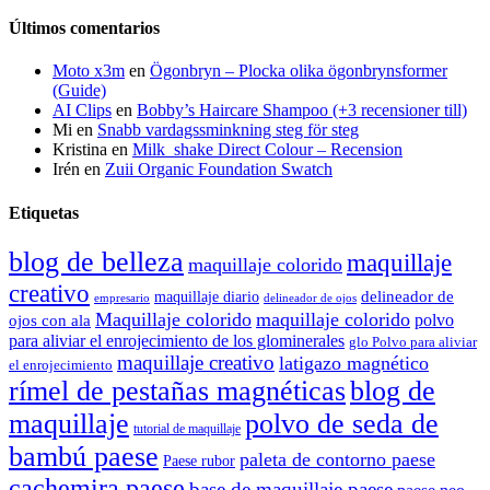
Últimos comentarios
Moto x3m
en
Ögonbryn – Plocka olika ögonbrynsformer
(Guide)
AI Clips
en
Bobby’s Haircare Shampoo (+3 recensioner till)
Mi
en
Snabb vardagssminkning steg för steg
Kristina
en
Milk_shake Direct Colour – Recension
Irén
en
Zuii Organic Foundation Swatch
Etiquetas
blog de belleza
maquillaje
maquillaje colorido
creativo
delineador de
maquillaje diario
delineador de ojos
empresario
Maquillaje colorido
maquillaje colorido
polvo
ojos con ala
para aliviar el enrojecimiento de los glominerales
glo Polvo para aliviar
maquillaje creativo
latigazo magnético
el enrojecimiento
rímel de pestañas magnéticas
blog de
maquillaje
polvo de seda de
tutorial de maquillaje
bambú paese
paleta de contorno paese
Paese rubor
cachemira paese
base de maquillaje paese