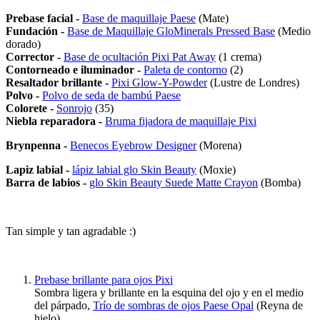
Prebase facial -
Base de maquillaje Paese
(Mate)
Fundación -
Base de Maquillaje GloMinerals Pressed Base
(Medio
dorado)
Corrector -
Base de ocultación Pixi Pat Away
(1 crema)
Contorneado e iluminador -
Paleta de contorno
(2)
Resaltador brillante -
Pixi Glow-Y-Powder
(Lustre de Londres)
Polvo -
Polvo de seda de bambú Paese
Colorete -
Sonrojo
(35)
Niebla reparadora -
Bruma fijadora de maquillaje Pixi
Brynpenna -
Benecos Eyebrow Designer
(Morena)
Lapiz labial -
lápiz labial glo Skin Beauty
(Moxie)
Barra de labios -
glo Skin Beauty Suede Matte Crayon
(Bomba)
Tan simple y tan agradable :)
Prebase brillante para ojos Pixi
Sombra ligera y brillante en la esquina del ojo y en el medio
del párpado,
Trío de sombras de ojos Paese Opal
(Reyna de
hielo)