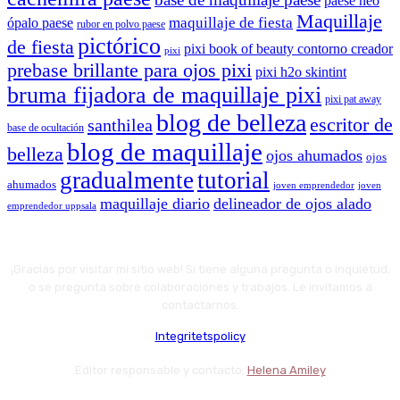
paese neo
Maquillaje
maquillaje de fiesta
ópalo paese
rubor en polvo paese
pictórico
de fiesta
pixi book of beauty contorno creador
pixi
prebase brillante para ojos pixi
pixi h2o skintint
bruma fijadora de maquillaje pixi
pixi pat away
blog de belleza
escritor de
santhilea
base de ocultación
blog de maquillaje
belleza
ojos ahumados
ojos
gradualmente
tutorial
ahumados
joven emprendedor
joven
maquillaje diario
delineador de ojos alado
emprendedor uppsala
¡Gracias por visitar mi sitio web! Si tiene alguna pregunta o inquietud,
o se pregunta sobre colaboraciones y trabajos. Le invitamos a
contactarnos.
Integritetspolicy
Editor responsable y contacto:
Helena Amiley