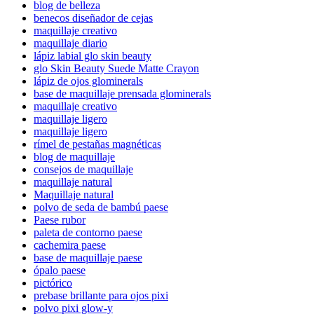
blog de belleza
benecos diseñador de cejas
maquillaje creativo
maquillaje diario
lápiz labial glo skin beauty
glo Skin Beauty Suede Matte Crayon
lápiz de ojos glominerals
base de maquillaje prensada glominerals
maquillaje creativo
maquillaje ligero
maquillaje ligero
rímel de pestañas magnéticas
blog de maquillaje
consejos de maquillaje
maquillaje natural
Maquillaje natural
polvo de seda de bambú paese
Paese rubor
paleta de contorno paese
cachemira paese
base de maquillaje paese
ópalo paese
pictórico
prebase brillante para ojos pixi
polvo pixi glow-y