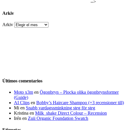
-->
Arkiv
Arkiv
Últimos comentarios
Moto x3m
en
Ögonbryn – Plocka olika ögonbrynsformer
(Guide)
AI Clips
en
Bobby’s Haircare Shampoo (+3 recensioner till)
Mi
en
Snabb vardagssminkning steg för steg
Kristina
en
Milk_shake Direct Colour – Recension
Irén
en
Zuii Organic Foundation Swatch
Etiquetas