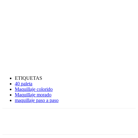
ETIQUETAS
40 paleta
Maquillaje colorido
Maquillaje morado
maquillaje paso a paso