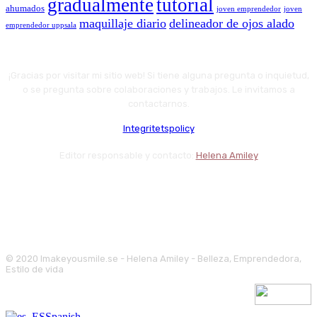
gradualmente
tutorial
ahumados
joven emprendedor
joven
maquillaje diario
delineador de ojos alado
emprendedor uppsala
¡Gracias por visitar mi sitio web! Si tiene alguna pregunta o inquietud,
o se pregunta sobre colaboraciones y trabajos. Le invitamos a
contactarnos.
Integritetspolicy
Editor responsable y contacto:
Helena Amiley
© 2020 Imakeyousmile.se - Helena Amiley - Belleza, Emprendedora,
Estilo de vida
Spanish