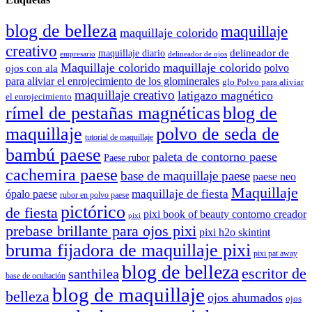
blog de belleza
maquillaje
maquillaje colorido
creativo
delineador de
maquillaje diario
delineador de ojos
empresario
Maquillaje colorido
maquillaje colorido
polvo
ojos con ala
para aliviar el enrojecimiento de los glominerales
glo Polvo para aliviar
maquillaje creativo
latigazo magnético
el enrojecimiento
rímel de pestañas magnéticas
blog de
maquillaje
polvo de seda de
tutorial de maquillaje
bambú paese
paleta de contorno paese
Paese rubor
cachemira paese
base de maquillaje paese
paese neo
Maquillaje
maquillaje de fiesta
ópalo paese
rubor en polvo paese
pictórico
de fiesta
pixi book of beauty contorno creador
pixi
prebase brillante para ojos pixi
pixi h2o skintint
bruma fijadora de maquillaje pixi
pixi pat away
blog de belleza
escritor de
santhilea
base de ocultación
blog de maquillaje
belleza
ojos ahumados
ojos