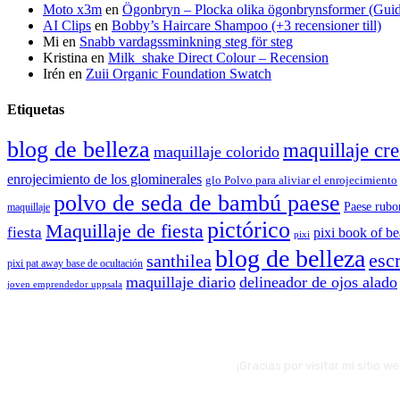
Moto x3m
en
Ögonbryn – Plocka olika ögonbrynsformer (Gui
AI Clips
en
Bobby’s Haircare Shampoo (+3 recensioner till)
Mi
en
Snabb vardagssminkning steg för steg
Kristina
en
Milk_shake Direct Colour – Recension
Irén
en
Zuii Organic Foundation Swatch
Etiquetas
blog de belleza
maquillaje cre
maquillaje colorido
enrojecimiento de los glominerales
glo Polvo para aliviar el enrojecimiento
polvo de seda de bambú paese
Paese rubo
maquillaje
pictórico
Maquillaje de fiesta
fiesta
pixi book of b
pixi
blog de belleza
escr
santhilea
pixi pat away base de ocultación
maquillaje diario
delineador de ojos alado
joven emprendedor uppsala
¡Gracias por visitar mi sitio 