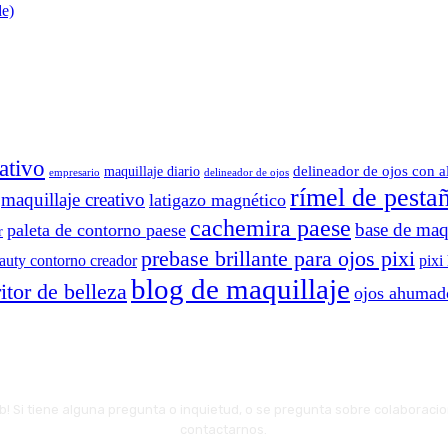
de)
ativo
delineador de ojos con a
maquillaje diario
delineador de ojos
empresario
rímel de pesta
maquillaje creativo
latigazo magnético
cachemira paese
base de maqu
paleta de contorno paese
r
prebase brillante para ojos pixi
eauty contorno creador
pixi
blog de maquillaje
itor de belleza
ojos ahumad
web! Si tiene alguna pregunta o inquietud, o se pregunta sobre colaboraci
contactarnos.