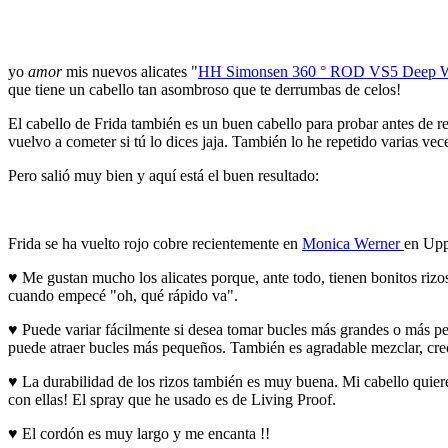
yo
amor
mis nuevos alicates "
HH Simonsen 360 ° ROD VS5 Deep 
que tiene un cabello tan asombroso que te derrumbas de celos!
El cabello de Frida también es un buen cabello para probar antes de re
vuelvo a cometer si tú lo dices jaja. También lo he repetido varias veces
Pero salió muy bien y aquí está el buen resultado:
Frida se ha vuelto rojo cobre recientemente en
Monica Werner
en Upp
♥ Me gustan mucho los alicates porque, ante todo, tienen bonitos rizo
cuando empecé "oh, qué rápido va".
♥ Puede variar fácilmente si desea tomar bucles más grandes o más p
puede atraer bucles más pequeños. También es agradable mezclar, cre
♥ La durabilidad de los rizos también es muy buena. Mi cabello quiere 
con ellas! El spray que he usado es de Living Proof.
♥ El cordón es muy largo y me encanta !!