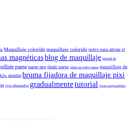
Maquillaje colorido
maquillaje colorido
polvo para aliviar el
la
ñas magnéticas
blog de maquillaje
tutorial de
illaje paese
maquillaje de
paese neo
ópalo paese
rubor en polvo paese
bruma fijadora de maquillaje pixi
 h2o skintint
gradualmente
tutorial
os
ojos ahumados
joven emprendedor
ones y trabajos. Le invitamos a