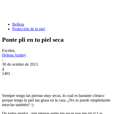
Belleza
Protección de la piel
Ponte pli en tu piel seca
Escritor,
Helena Amiley
-
30 de octubre de 2013
4
1401
Siempre tengo las piernas muy secas, lo cual es bastante cómico
porque tengo la piel tan grasa en la cara. ¿No se puede simplemente
mezclar también? :)
De todos modos, ¡mis piernas están tan secas que me pica! Las