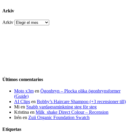
Arkiv
Arkiv
Últimos comentarios
Moto x3m
en
Ögonbryn – Plocka olika ögonbrynsformer
(Guide)
AI Clips
en
Bobby’s Haircare Shampoo (+3 recensioner till)
Mi
en
Snabb vardagssminkning steg för steg
Kristina
en
Milk_shake Direct Colour – Recension
Irén
en
Zuii Organic Foundation Swatch
Etiquetas