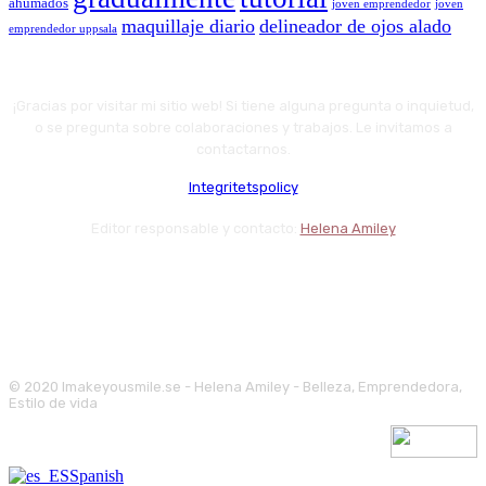
ahumados
joven emprendedor
joven
maquillaje diario
delineador de ojos alado
emprendedor uppsala
¡Gracias por visitar mi sitio web! Si tiene alguna pregunta o inquietud,
o se pregunta sobre colaboraciones y trabajos. Le invitamos a
contactarnos.
Integritetspolicy
Editor responsable y contacto:
Helena Amiley
© 2020 Imakeyousmile.se - Helena Amiley - Belleza, Emprendedora,
Estilo de vida
Spanish