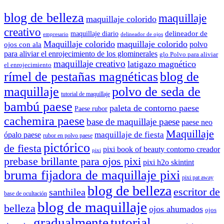
blog de belleza
maquillaje
maquillaje colorido
creativo
delineador de
maquillaje diario
delineador de ojos
empresario
Maquillaje colorido
maquillaje colorido
polvo
ojos con ala
para aliviar el enrojecimiento de los glominerales
glo Polvo para aliviar
maquillaje creativo
latigazo magnético
el enrojecimiento
rímel de pestañas magnéticas
blog de
maquillaje
polvo de seda de
tutorial de maquillaje
bambú paese
paleta de contorno paese
Paese rubor
cachemira paese
base de maquillaje paese
paese neo
Maquillaje
maquillaje de fiesta
ópalo paese
rubor en polvo paese
pictórico
de fiesta
pixi book of beauty contorno creador
pixi
prebase brillante para ojos pixi
pixi h2o skintint
bruma fijadora de maquillaje pixi
pixi pat away
blog de belleza
escritor de
santhilea
base de ocultación
blog de maquillaje
belleza
ojos ahumados
ojos
gradualmente
tutorial