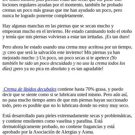
lociones regulares ayudan por el momento, también he probado
cremas un poco más grasas que me han ayudado un poco, pero
nunca he logrado ponerme completamente.
Hay algunas manchas en las piernas que se secan mucho y
empeoran mucho en el invierno. He estado caminando todo el otoño
y temía que mis piernas volvieran a estar tan irritadas. ¡Es tan duro!
Pero ahora he estado usando una crema muy aceitosa por un tiempo,
¡y creo que será la salvación este invierno! Mis piernas ya han
mejorado mucho :) Un poco, un poco secas si te apetece
(Yo
también he sido un poco descuidado y no uso la crema todos los
días)
¡pero ya no pica en absoluto y es tan agradable!
Crema de lípidos decubales
contiene hasta 70% grasa, y puedo
decir que se siente como si se lubricara usted mismo. Pero aún así,
no pasa mucho tiempo antes de que mis piernas hayan succionado
todo, pero es posible que no lo lubricara donde no estoy muy seco.
Está desarrollado para pieles extremadamente secas y problemáticas,
y contiene emolientes como vaselina y parafina. Está
dermatológicamente probado, no contiene fragancias y está
aprobado por la Asociación de Alergias y Asma.