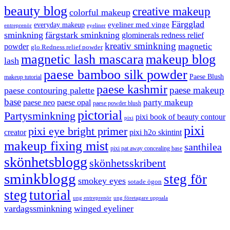
beauty blog
creative makeup
colorful makeup
Färgglad
eyeliner med vinge
everyday makeup
eyeliner
entreprenör
sminkning
färgstark sminkning
glominerals redness relief
kreativ sminkning
magnetic
powder
glo Redness relief powder
magnetic lash mascara
makeup blog
lash
paese bamboo silk powder
Paese Blush
makeup tutorial
paese kashmir
paese makeup
paese contouring palette
base
party makeup
paese neo
paese opal
paese powder blush
pictorial
Partysminkning
pixi book of beauty contour
pixi
pixi
pixi eye bright primer
creator
pixi h2o skintint
makeup fixing mist
santhilea
pixi pat away concealing base
skönhetsblogg
skönhetsskribent
sminkblogg
steg för
smokey eyes
sotade ögon
steg
tutorial
ung entreprenör
ung företagare uppsala
vardagssminkning
winged eyeliner