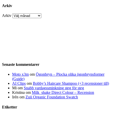
Arkiv
Arkiv
Senaste kommentarer
Moto x3m
om
Ögonbryn – Plocka olika ögonbrynsformer
(Guide)
AI Clips
om
Bobby’s Haircare Shampoo (+3 recensioner till)
Mi
om
Snabb vardagssminkning steg för steg
Kristina
om
Milk_shake Direct Colour – Recension
Irén
om
Zuii Organic Foundation Swatch
Etiketter