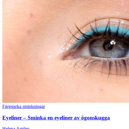
Färgstarka sminkningar
Eyeliner – Sminka en eyeliner av ögonskugga
Helena Amiley
-