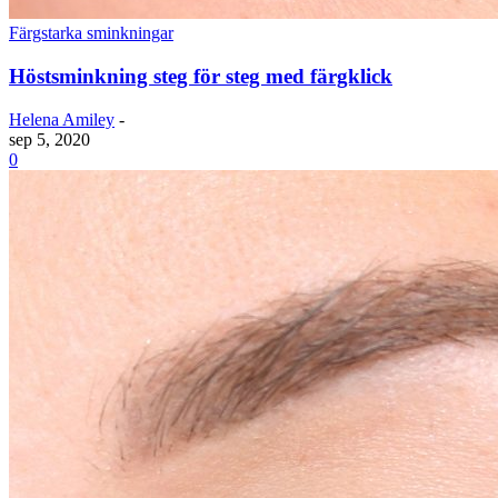
Färgstarka sminkningar
Höstsminkning steg för steg med färgklick
Helena Amiley
-
sep 5, 2020
0