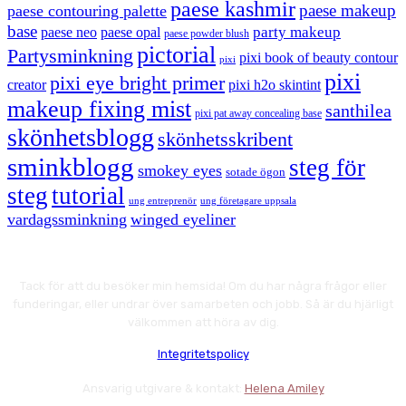
paese kashmir
paese makeup
paese contouring palette
base
party makeup
paese neo
paese opal
paese powder blush
pictorial
Partysminkning
pixi book of beauty contour
pixi
pixi
pixi eye bright primer
creator
pixi h2o skintint
makeup fixing mist
santhilea
pixi pat away concealing base
skönhetsblogg
skönhetsskribent
sminkblogg
steg för
smokey eyes
sotade ögon
steg
tutorial
ung entreprenör
ung företagare uppsala
vardagssminkning
winged eyeliner
Tack för att du besöker min hemsida! Om du har några frågor eller
funderingar, eller undrar över samarbeten och jobb. Så är du hjärligt
välkommen att höra av dig.
Integritetspolicy
Ansvarig utgivare & kontakt:
Helena Amiley