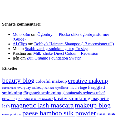
Senaste kommentarer
Moto x3m
om
Ögonbryn – Plocka olika ögonbrynsformer
(Guide)
AI Clips
om
Bobby’s Haircare Shampoo (+3 recensioner till)
Mi
om
Snabb vardagssminkning steg för steg
Kristina
om
Milk_shake Direct Colour – Recension
Irén
om
Zuii Organic Foundation Swatch
Etiketter
beauty blog
creative makeup
colorful makeup
Färgglad
eyeliner med vinge
everyday makeup
eyeliner
entreprenör
sminkning
färgstark sminkning
glominerals redness relief
kreativ sminkning
magnetic
powder
glo Redness relief powder
magnetic lash mascara
makeup blog
lash
paese bamboo silk powder
Paese Blush
makeup tutorial