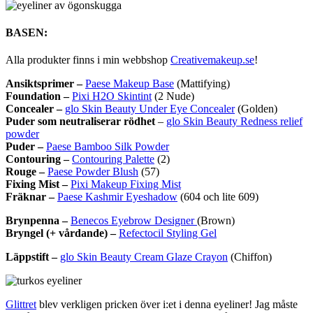
BASEN:
Alla produkter finns i min webbshop
Creativemakeup.se
!
Ansiktsprimer –
Paese Makeup Base
(Mattifying)
Foundation –
Pixi H2O Skintint
(2 Nude)
Concealer –
glo Skin Beauty Under Eye Concealer
(Golden)
Puder som neutraliserar rödhet
–
glo Skin Beauty Redness relief
powder
Puder –
Paese Bamboo Silk Powder
Contouring –
Contouring Palette
(2)
Rouge –
Paese Powder Blush
(57)
Fixing Mist –
Pixi Makeup Fixing Mist
Fräknar –
Paese Kashmir Eyeshadow
(604 och lite 609)
Brynpenna –
Benecos Eyebrow Designer
(Brown)
Bryngel (+ vårdande) –
Refectocil Styling Gel
Läppstift –
glo Skin Beauty Cream Glaze Crayon
(Chiffon)
Glittret
blev verkligen pricken över i:et i denna eyeliner! Jag måste