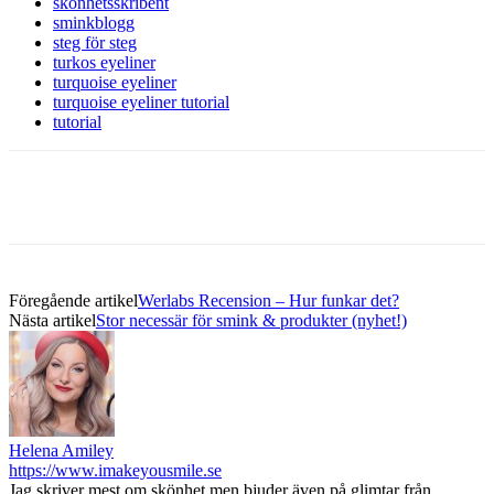
skönhetsskribent
sminkblogg
steg för steg
turkos eyeliner
turquoise eyeliner
turquoise eyeliner tutorial
tutorial
Föregående artikel
Werlabs Recension – Hur funkar det?
Nästa artikel
Stor necessär för smink & produkter (nyhet!)
Helena Amiley
https://www.imakeyousmile.se
Jag skriver mest om skönhet men bjuder även på glimtar från