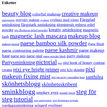
Etiketter
beauty blog
creative makeup
colorful makeup
Färgglad
eyeliner med vinge
everyday makeup
eyeliner
entreprenör
sminkning
färgstark sminkning
glominerals redness relief
kreativ sminkning
magnetic
powder
glo Redness relief powder
magnetic lash mascara
makeup blog
lash
paese bamboo silk powder
Paese Blush
makeup tutorial
paese kashmir
paese makeup
paese contouring palette
base
party makeup
paese neo
paese opal
paese powder blush
pictorial
Partysminkning
pixi book of beauty contour
pixi
pixi
pixi eye bright primer
creator
pixi h2o skintint
makeup fixing mist
santhilea
pixi pat away concealing base
skönhetsblogg
skönhetsskribent
sminkblogg
steg för
smokey eyes
sotade ögon
steg
tutorial
ung entreprenör
ung företagare uppsala
vardagssminkning
winged eyeliner