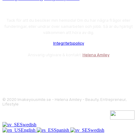
Tack för att du besöker min hemsida! Om du har några frågor eller
funderingar, eller undrar över samarbeten och jobb. Så är du hjärligt
välkommen att höra av dig.
Integritetspolicy
Ansvarig utgivare & kontakt:
Helena Amiley
© 2020 Imakeyousmile.se - Helena Amiley - Beauty, Entrepreneur,
Lifestyle
Swedish
English
Spanish
Swedish