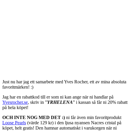
Just nu har jag ett samarbete med Yves Rocher, ett av mina absoluta
favoritmärken! :)
Jag har en rabattkod till er som ni kan ange när ni handlar på
Yvesrocher.se
, skriv in ”
YRHELENA
” i kassan så får ni 20% rabatt
på hela köpet!
OCH INTE NOG MED DET :)
ni får även min favoritprodukt
Loose Pearls
(värde 129 kr) i den ljusa nyansen Nacres cristal på
köpet, helt gratis! Den hamnar automatiskt i varukorgen när ni