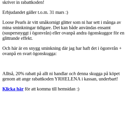
skriver in rabattkoden!
Erbjudandet gäller t.o.m. 31 mars :)
Loose Pearls är vitt småkornigt glitter som ni har sett i många av
mina sminkningar tidigare. Det kan både användas ensamt
(suupersnyggt i ögonvrån) eller ovanpå andra ögonskuggor för en
glittrande effekt.
Och här är en snygg sminkning där jag har haft det i ögonvrån +
ovanpå en svart ögonskugga:
Alltså, 20% rabatt på allt ni handlar
och
denna skugga på köpet
genom att ange rabattkoden YRHELENA i kassan, underbart!
Klicka här
för att komma till hemsidan :)