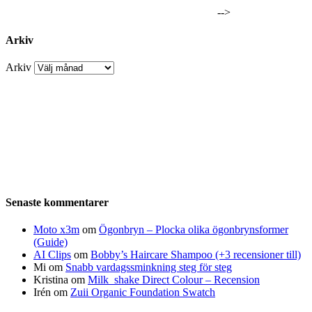
-->
Arkiv
Arkiv
Senaste kommentarer
Moto x3m
om
Ögonbryn – Plocka olika ögonbrynsformer
(Guide)
AI Clips
om
Bobby’s Haircare Shampoo (+3 recensioner till)
Mi
om
Snabb vardagssminkning steg för steg
Kristina
om
Milk_shake Direct Colour – Recension
Irén
om
Zuii Organic Foundation Swatch