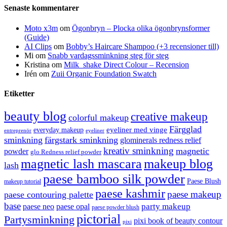
Senaste kommentarer
Moto x3m
om
Ögonbryn – Plocka olika ögonbrynsformer
(Guide)
AI Clips
om
Bobby’s Haircare Shampoo (+3 recensioner till)
Mi
om
Snabb vardagssminkning steg för steg
Kristina
om
Milk_shake Direct Colour – Recension
Irén
om
Zuii Organic Foundation Swatch
Etiketter
beauty blog
creative makeup
colorful makeup
Färgglad
eyeliner med vinge
everyday makeup
eyeliner
entreprenör
sminkning
färgstark sminkning
glominerals redness relief
kreativ sminkning
magnetic
powder
glo Redness relief powder
magnetic lash mascara
makeup blog
lash
paese bamboo silk powder
Paese Blush
makeup tutorial
paese kashmir
paese makeup
paese contouring palette
base
party makeup
paese neo
paese opal
paese powder blush
pictorial
Partysminkning
pixi book of beauty contour
pixi