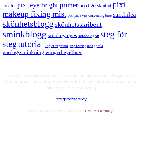
pixi
pixi eye bright primer
creator
pixi h2o skintint
makeup fixing mist
santhilea
pixi pat away concealing base
skönhetsblogg
skönhetsskribent
sminkblogg
steg för
smokey eyes
sotade ögon
steg
tutorial
ung entreprenör
ung företagare uppsala
vardagssminkning
winged eyeliner
Tack för att du besöker min hemsida! Om du har några frågor eller
funderingar, eller undrar över samarbeten och jobb. Så är du hjärligt
välkommen att höra av dig.
Integritetspolicy
Ansvarig utgivare & kontakt:
Helena Amiley