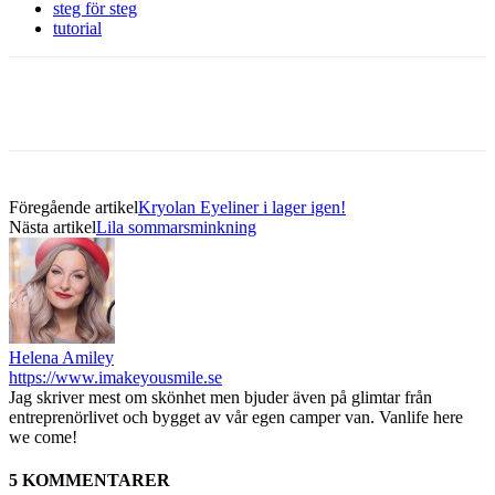
steg för steg
tutorial
Föregående artikel
Kryolan Eyeliner i lager igen!
Nästa artikel
Lila sommarsminkning
Helena Amiley
https://www.imakeyousmile.se
Jag skriver mest om skönhet men bjuder även på glimtar från
entreprenörlivet och bygget av vår egen camper van. Vanlife here
we come!
5 KOMMENTARER