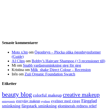
Senaste kommentarer
Moto x3m
om
Ögonbryn – Plocka olika ögonbrynsformer
(Guide)
AI Clips
om
Bobby’s Haircare Shampoo (+3 recensioner till)
Mi
om
Snabb vardagssminkning steg för steg
Kristina
om
Milk_shake Direct Colour – Recension
Irén
om
Zuii Organic Foundation Swatch
Etiketter
beauty blog
creative makeup
colorful makeup
Färgglad
eyeliner med vinge
everyday makeup
eyeliner
entreprenör
sminkning
färgstark sminkning
glominerals redness relief