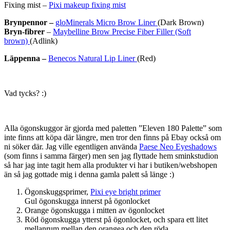
Fixing mist –
Pixi makeup fixing mist
Brynpennor –
gloMinerals Micro Brow Liner
(Dark Brown)
Bryn-fibrer
–
Maybelline Brow Precise Fiber Filler (Soft
brown)
(Adlink)
Läppenna –
Benecos Natural Lip Liner
(Red)
Vad tycks? :)
Alla ögonskuggor är gjorda med paletten ”Eleven 180 Palette” som
inte finns att köpa där längre, men tror den finns på Ebay också om
ni söker där. Jag ville egentligen använda
Paese Neo Eyeshadows
(som finns i samma färger) men sen jag flyttade hem sminkstudion
så har jag inte tagit hem alla produkter vi har i butiken/webshopen
än så jag gottade mig i denna gamla palett så länge :)
Ögonskuggsprimer,
Pixi eye bright primer
Gul ögonskugga innerst på ögonlocket
Orange ögonskugga i mitten av ögonlocket
Röd ögonskugga ytterst på ögonlocket, och spara ett litet
mellanrum mellan den orangea och den röda