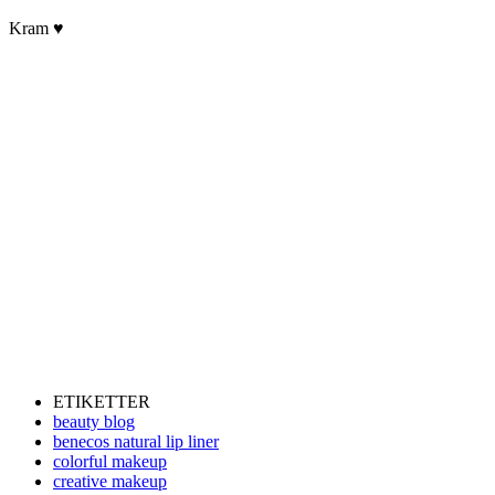
Kram ♥
ETIKETTER
beauty blog
benecos natural lip liner
colorful makeup
creative makeup