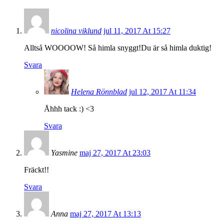
nicolina viklund
jul 11, 2017 At 15:27
Alltså WOOOOW! Så himla snyggt!Du är så himla duktig!
Svara
Helena Rönnblad
jul 12, 2017 At 11:34
Åhhh tack :) <3
Svara
Yasmine
maj 27, 2017 At 23:03
Fräckt!!
Svara
Anna
maj 27, 2017 At 13:13