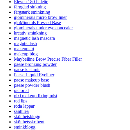
Eleven 180 Palette
färgglad sinkning
färgstark sminkning
glominerals micro brow liner
gloMinerals Pressed Base
glominerals under eye concealer
kreativ sminkning
magnetic lash mascara
magntic lash
makeup art
makeup blog
Maybelline Brow Precise Fiber Filler
paese bronzing powder
paese kashmir
Paese Liquid Eyeliner
paese makeup base
paese powder blush
pictorial
pixi makeup fixing mist
red lips
röda läppar
sanhilea
skönhetsblogg
skönhetsskribent
sminkblogg