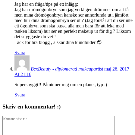
Jag har en fråga/tips på ett inlägg:
Jag har drömögonbryn som jag verkligen drömmer om att få
men mina drömögonbryn kanske ser annorlunda ut i jämfört
med hur dina drömögonbryn ser ut ? (Jag förstår att du ser inte
ett ögonbryn som ska passa alla men bara för att leka med
tanken liksom) hur ser en perfekt makeup ut för dig ? Liksom
det snyggaste du vet !
Tack för bra blogg , älskar dina kundbilder 😍
Svara
BexBeauty - diplomerad makeupartist
maj 26, 2017
At 21:16
Supersnyggt!! Påminner mig om en planet, typ :)
Svara
Skriv en kommentar! :)