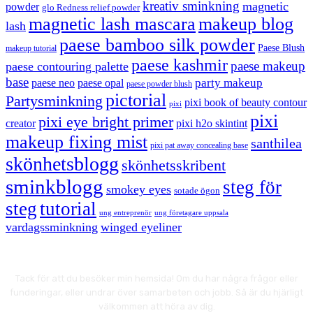
kreativ sminkning
magnetic
powder
glo Redness relief powder
magnetic lash mascara
makeup blog
lash
paese bamboo silk powder
Paese Blush
makeup tutorial
paese kashmir
paese makeup
paese contouring palette
base
party makeup
paese neo
paese opal
paese powder blush
pictorial
Partysminkning
pixi book of beauty contour
pixi
pixi
pixi eye bright primer
creator
pixi h2o skintint
makeup fixing mist
santhilea
pixi pat away concealing base
skönhetsblogg
skönhetsskribent
sminkblogg
steg för
smokey eyes
sotade ögon
steg
tutorial
ung entreprenör
ung företagare uppsala
vardagssminkning
winged eyeliner
Tack för att du besöker min hemsida! Om du har några frågor eller
funderingar, eller undrar över samarbeten och jobb. Så är du hjärligt
välkommen att höra av dig.