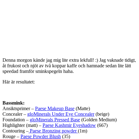
Denna morgon kände jag mig lite extra lekfull! :) Jag vaknade tidigt,
åt frukost och njöt av två koppar kaffe och hamnade sedan lite lätt
speedad framför sminkspegeln haha.
Här är resultatet:
Bassmink:
Ansiktsprimer –
Paese Makeup Base
(Matte)
Concealer –
gloMinerals Under Eye Concealer
(beige)
Foundation –
gloMinerals Pressed Base
(Golden Medium)
Highlighter (matt) –
Paese Kashmir Eyeshadow
(667)
Contouring –
Paese Bronzing powder
(1m)
Rouge –
Paese Powder Blush
(35)