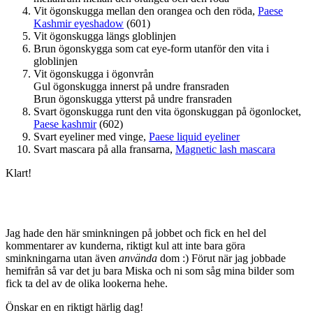
Vit ögonskugga mellan den orangea och den röda,
Paese
Kashmir eyeshadow
(601)
Vit ögonskugga längs globlinjen
Brun ögonskygga som cat eye-form utanför den vita i
globlinjen
Vit ögonskugga i ögonvrån
Gul ögonskugga innerst på undre fransraden
Brun ögonskugga ytterst på undre fransraden
Svart ögonskugga runt den vita ögonskuggan på ögonlocket,
Paese kashmir
(602)
Svart eyeliner med vinge,
Paese liquid eyeliner
Svart mascara på alla fransarna,
Magnetic lash mascara
Klart!
Jag hade den här sminkningen på jobbet och fick en hel del
kommentarer av kunderna, riktigt kul att inte bara göra
sminkningarna utan även
använda
dom :) Förut när jag jobbade
hemifrån så var det ju bara Miska och ni som såg mina bilder som
fick ta del av de olika lookerna hehe.
Önskar en en riktigt härlig dag!