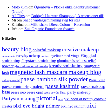
Moto x3m
om
Ögonbryn – Plocka olika ögonbrynsformer
(Guide)
AI Clips
om
Bobby’s Haircare Shampoo (+3 recensioner till)
Mi
om
Snabb vardagssminkning steg för steg
Kristina
om
Milk_shake Direct Colour – Recension
Irén
om
Zuii Organic Foundation Swatch
Etiketter
beauty blog
creative makeup
colorful makeup
Färgglad
eyeliner med vinge
everyday makeup
eyeliner
entreprenör
sminkning
färgstark sminkning
glominerals redness relief
kreativ sminkning
magnetic
powder
glo Redness relief powder
magnetic lash mascara
makeup blog
lash
paese bamboo silk powder
Paese Blush
makeup tutorial
paese kashmir
paese makeup
paese contouring palette
base
party makeup
paese neo
paese opal
paese powder blush
pictorial
Partysminkning
pixi book of beauty contour
pixi
pixi
pixi eye bright primer
creator
pixi h2o skintint