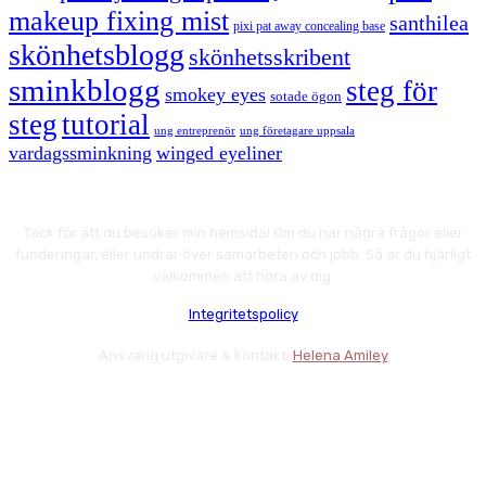
makeup fixing mist
santhilea
pixi pat away concealing base
skönhetsblogg
skönhetsskribent
sminkblogg
steg för
smokey eyes
sotade ögon
steg
tutorial
ung entreprenör
ung företagare uppsala
vardagssminkning
winged eyeliner
Tack för att du besöker min hemsida! Om du har några frågor eller
funderingar, eller undrar över samarbeten och jobb. Så är du hjärligt
välkommen att höra av dig.
Integritetspolicy
Ansvarig utgivare & kontakt:
Helena Amiley