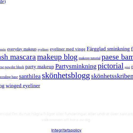
de)
Färgglad sminkning
eyeliner med vinge
everyday makeup
eyeliner
renör
ash mascara
makeup blog
paese bam
makeup tutorial
pictorial
Partysminkning
party makeup
ese powder blush
pixi
skönhetsblogg
skönhetsskriben
santhilea
ncealing base
ng
winged eyeliner
msida! Om du har några frågor eller funderingar, eller undrar över samarbe
välkommen att höra av dig.
Integritetspolicy