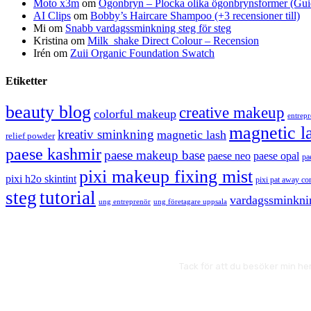
Moto x3m
om
Ögonbryn – Plocka olika ögonbrynsformer (Gui
AI Clips
om
Bobby’s Haircare Shampoo (+3 recensioner till)
Mi
om
Snabb vardagssminkning steg för steg
Kristina
om
Milk_shake Direct Colour – Recension
Irén
om
Zuii Organic Foundation Swatch
Etiketter
beauty blog
creative makeup
colorful makeup
entrep
magnetic l
kreativ sminkning
magnetic lash
relief powder
paese kashmir
paese makeup base
paese neo
paese opal
pa
pixi makeup fixing mist
pixi h2o skintint
pixi pat away co
steg
tutorial
vardagssminkni
ung entreprenör
ung företagare uppsala
Tack för att du besöker min he