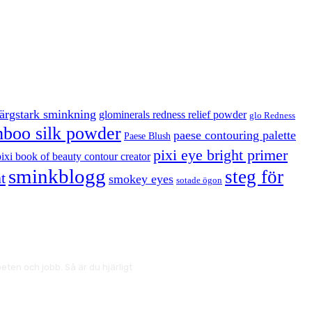
färgstark sminkning
glominerals redness relief powder
glo Redness
boo silk powder
paese contouring palette
Paese Blush
pixi eye bright primer
pixi book of beauty contour creator
sminkblogg
steg för
t
smokey eyes
sotade ögon
ten och jobb. Så är du hjärligt