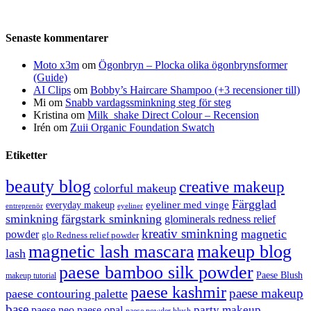
Senaste kommentarer
Moto x3m
om
Ögonbryn – Plocka olika ögonbrynsformer
(Guide)
AI Clips
om
Bobby’s Haircare Shampoo (+3 recensioner till)
Mi
om
Snabb vardagssminkning steg för steg
Kristina
om
Milk_shake Direct Colour – Recension
Irén
om
Zuii Organic Foundation Swatch
Etiketter
beauty blog
creative makeup
colorful makeup
Färgglad
eyeliner med vinge
everyday makeup
eyeliner
entreprenör
sminkning
färgstark sminkning
glominerals redness relief
kreativ sminkning
magnetic
powder
glo Redness relief powder
magnetic lash mascara
makeup blog
lash
paese bamboo silk powder
Paese Blush
makeup tutorial
paese kashmir
paese makeup
paese contouring palette
base
party makeup
paese neo
paese opal