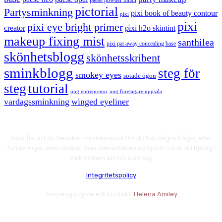
paese powder blush
pictorial
Partysminkning
pixi book of beauty contour
pixi
pixi
pixi eye bright primer
creator
pixi h2o skintint
makeup fixing mist
santhilea
pixi pat away concealing base
skönhetsblogg
skönhetsskribent
sminkblogg
steg för
smokey eyes
sotade ögon
steg
tutorial
ung entreprenör
ung företagare uppsala
vardagssminkning
winged eyeliner
Tack för att du besöker min hemsida! Om du har några frågor eller
funderingar, eller undrar över samarbeten och jobb. Så är du hjärligt
välkommen att höra av dig.
Integritetspolicy
Ansvarig utgivare & kontakt:
Helena Amiley