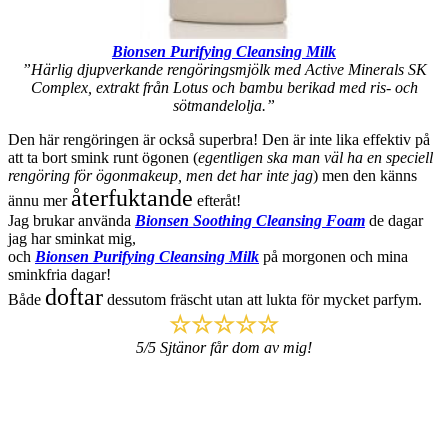
Bionsen Purifying Cleansing Milk
”Härlig djupverkande rengöringsmjölk med Active Minerals SK
Complex, extrakt från Lotus och bambu berikad med ris- och
sötmandelolja.”
Den här rengöringen är också superbra! Den är inte lika effektiv på
att ta bort smink runt ögonen (
egentligen ska man väl ha en speciell
rengöring för ögonmakeup, men det har inte jag
) men den känns
återfuktande
ännu mer
efteråt!
Jag brukar använda
Bionsen Soothing Cleansing Foam
de dagar
jag har sminkat mig,
och
Bionsen Purifying Cleansing Milk
på morgonen och mina
sminkfria dagar!
doftar
Både
dessutom fräscht utan att lukta för mycket parfym.
☆☆☆☆☆
5/5 Sjtänor får dom av mig!