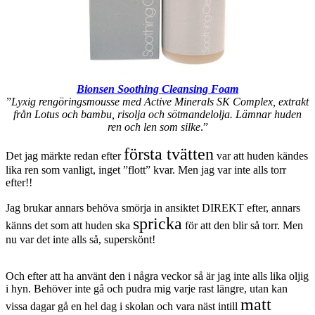
Bionsen Soothing Cleansing Foam
”
Lyxig rengöringsmousse med Active Minerals SK Complex, extrakt
från Lotus och bambu, risolja och sötmandelolja. Lämnar huden
ren och len som silke
.”
första tvätten
Det jag märkte redan efter
var att huden kändes
lika ren som vanligt, inget ”flott” kvar. Men jag var inte alls torr
efter!!
Jag brukar annars behöva smörja in ansiktet DIREKT efter, annars
spricka
känns det som att huden ska
för att den blir så torr. Men
nu var det inte alls så, superskönt!
Och efter att ha använt den i några veckor så är jag inte alls lika oljig
i hyn. Behöver inte gå och pudra mig varje rast längre, utan kan
matt
vissa dagar gå en hel dag i skolan och vara näst intill