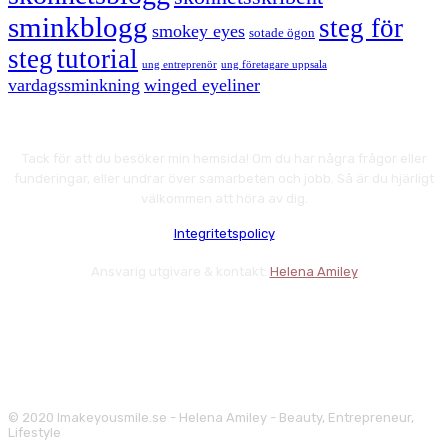
sminkblogg
steg för
smokey eyes
sotade ögon
steg
tutorial
ung entreprenör
ung företagare uppsala
vardagssminkning
winged eyeliner
Tack för att du besöker min hemsida! Om du har några frågor eller
funderingar, eller undrar över samarbeten och jobb. Så är du hjärligt
välkommen att höra av dig.
Integritetspolicy
Ansvarig utgivare & kontakt:
Helena Amiley
© 2020 Imakeyousmile.se - Helena Amiley - Beauty, Entrepreneur,
Lifestyle