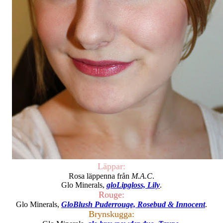
Läppar:
Rosa läppenna från
M.A.C
.
Glo Minerals,
gloLipgloss, Lily
.
Rouge:
Glo Minerals,
GloBlush Puderrouge, Rosebud & Innocent
.
Brynskugga: