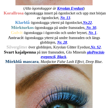
(
Alla ögonskuggor är
Kryolan Eyedust
)
Korallrosa
ögonskugga innert på ögonlocket och upp mot början
av ögonlocket,
Nr. 13
.
Klarblå
ögonskugga ytterst på ögonlocket,
Nr.22
.
Mörkturkos
ögonskugga på undre fransraden,
Nr. 30
.
Gulvit
ögonskugga i ögonvrån och under brynet,
Nr. 1
.
Antracit
ögonskugga ytterst på undre fransraden och längs
globlinjen,
Nr. 28
.
Silverglitter
över globlinjen, Kryolan Glitter Eyedust,
Nr. S2
.
Svart kajalpenna
på inre fransraden, Glo Minerals
gloPrecisio
eyepencil, Black
.
Mörkblå mascara
,
Maxfactor False Lash Effect, Deep Blue
.