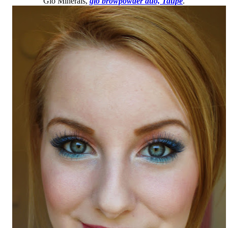
Glo Minerals,
glo browpowder duo, Taupe
.