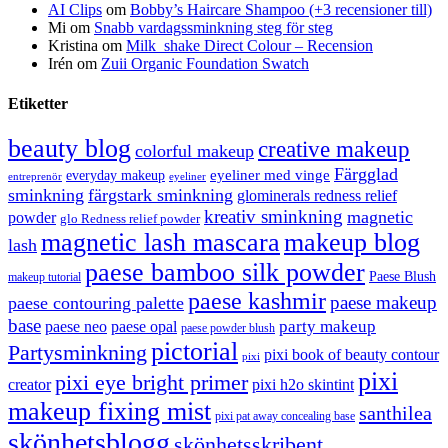
AI Clips
om
Bobby’s Haircare Shampoo (+3 recensioner till)
Mi
om
Snabb vardagssminkning steg för steg
Kristina
om
Milk_shake Direct Colour – Recension
Irén
om
Zuii Organic Foundation Swatch
Etiketter
beauty blog
creative makeup
colorful makeup
Färgglad
eyeliner med vinge
everyday makeup
eyeliner
entreprenör
sminkning
färgstark sminkning
glominerals redness relief
kreativ sminkning
magnetic
powder
glo Redness relief powder
magnetic lash mascara
makeup blog
lash
paese bamboo silk powder
Paese Blush
makeup tutorial
paese kashmir
paese makeup
paese contouring palette
base
party makeup
paese neo
paese opal
paese powder blush
pictorial
Partysminkning
pixi book of beauty contour
pixi
pixi
pixi eye bright primer
creator
pixi h2o skintint
makeup fixing mist
santhilea
pixi pat away concealing base
skönhetsblogg
skönhetsskribent