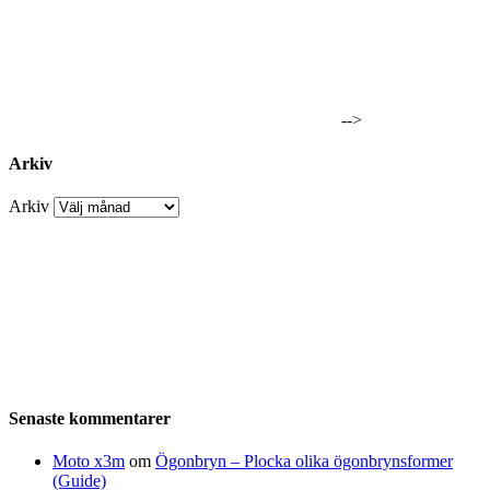
-->
Arkiv
Arkiv
Senaste kommentarer
Moto x3m
om
Ögonbryn – Plocka olika ögonbrynsformer
(Guide)