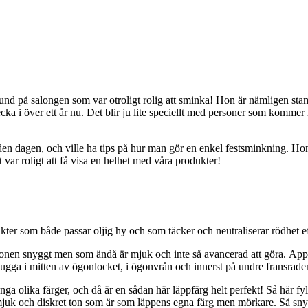
nd på salongen som var otroligt rolig att sminka! Hon är nämligen stam
ka i över ett år nu. Det blir ju lite speciellt med personer som kommer
den dagen, och ville ha tips på hur man gör en enkel festsminkning. Hon
var roligt att få visa en helhet med våra produkter!
er som både passar oljig hy och som täcker och neutraliserar rödhet effe
en snyggt men som ändå är mjuk och inte så avancerad att göra. Appli
ugga i mitten av ögonlocket, i ögonvrån och innerst på undre fransrade
 olika färger, och då är en sådan här läppfärg helt perfekt! Så här fyl
juk och diskret ton som är som läppens egna färg men mörkare. Så snyggt