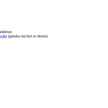
mrådena)
owder
(ganska mycket av denna)