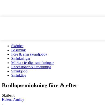
Skönhet
Bassmink
Före & efter (kundjobb)
Sminkningar
Mörka / festliga sminkningar
Recensioner & Produkttips
Sminkjobb
Sminktips
Bröllopssminkning före & efter
Skribent,
Helena Amiley
-