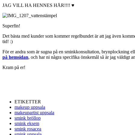
JAG VILL HA HENNES HÅR!!!! ♥
Superfin!
Det bästa med kunder som kommer regelbundet är att jag även kommer 
tid! :)
För er andra som är sugna på en sminkkonsultation, brynplockning elle
på hemsidan
, och har ni några specifika önskemål så är jag väldigt 
Kram på er!
ETIKETTER
makeup uppsala
makeupartist uppsala
smink bröllop
smink eksem
smink rosacea
smink uppsala