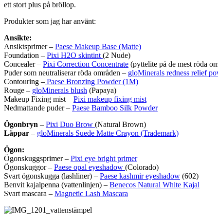
ett stort plus på bröllop.
Produkter som jag har använt:
Ansikte:
Ansiktsprimer –
Paese Makeup Base (Matte)
Foundation –
Pixi H2O skintint
(2 Nude)
Concealer –
Pixi Correction Concentrate
(pyttelite på de mest röda o
Puder som neutraliserar röda områden –
gloMinerals redness relief p
Contouring –
Paese Bronzing Powder (1M)
Rouge –
gloMinerals blush
(Papaya)
Makeup Fixing mist –
Pixi makeup fixing mist
Nedmattande puder –
Paese Bamboo Silk Powder
Ögonbryn
–
Pixi Duo Brow
(Natural Brown)
Läppar
–
gloMinerals Suede Matte Crayon (Trademark)
Ögon:
Ögonskuggsprimer –
Pixi eye bright primer
Ögonskuggor –
Paese opal eyeshadow
(Colorado)
Svart ögonskugga (lashliner) –
Paese kashmir eyeshadow
(602)
Benvit kajalpenna (vattenlinjen) –
Benecos Natural White Kajal
Svart mascara –
Magnetic Lash Mascara