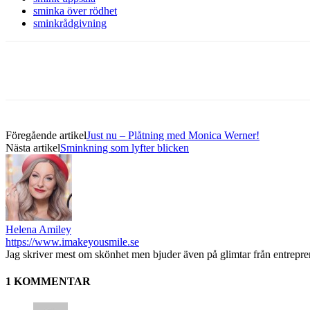
sminka över rödhet
sminkrådgivning
Föregående artikel
Just nu – Plåtning med Monica Werner!
Nästa artikel
Sminkning som lyfter blicken
Helena Amiley
https://www.imakeyousmile.se
Jag skriver mest om skönhet men bjuder även på glimtar från entrepr
1 KOMMENTAR