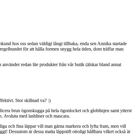
kund hos oss sedan väldigt långt tillbaka, enda sen Annika startade
 regelbundet för att hålla formen snygg hela tiden, dom träffar man
 använder redan lite produkter från vår butik (älskar bland annat
ktivt. Stor skillnad va? :)
cera brun ögonskugga på hela ögonlocket och globlinjen samt ytterst
n. Avsluta med lashliner och mascara.
liga och fina läppar vill man gärna markera och lyfta fram, men vill
! Dessutom är dessa matta läppstift otroligt hållbara vilket också är