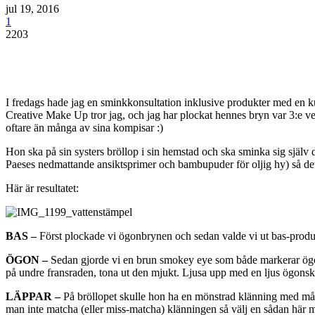
jul 19, 2016
1
2203
I fredags hade jag en sminkkonsultation inklusive produkter med en ku
Creative Make Up tror jag, och jag har plockat hennes bryn var 3:e vec
oftare än många av sina kompisar :)
Hon ska på sin systers bröllop i sin hemstad och ska sminka sig själv 
Paeses nedmattande ansiktsprimer och bambupuder för oljig hy) så det 
Här är resultatet:
BAS –
Först plockade vi ögonbrynen och sedan valde vi ut bas-produkt
ÖGON –
Sedan gjorde vi en brun smokey eye som både markerar ögon
på undre fransraden, tona ut den mjukt. Ljusa upp med en ljus ögonsk
LÄPPAR –
På bröllopet skulle hon ha en mönstrad klänning med många
man inte matcha (eller miss-matcha) klänningen så välj en sådan här m