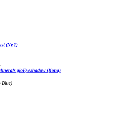
st (Nr.1)
.
Minerals gloEyeshadow (Kona)
p Blue)