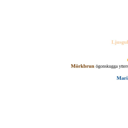
Ljusgul
Mörkbrun
ögonskugga ytters
Mari