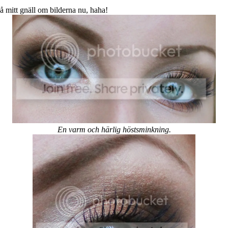
å mitt gnäll om bilderna nu, haha!
En varm och härlig höstsminkning.