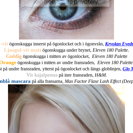
-vit
ögonskugga innerst på ögonlocket och i ögonvrån,
Kryolan Eyedu
Ljusgul-vit matt
ögonskugga under brynet,
Eleven 180 Palette
.
Guldig
ögonskugga i mitten av ögonlocket,
Eleven 180 Palette
Orange
ögonskugga i mitten av undre fransraden,
Eleven 180 Palette
t på undre fransraden, ytterst på ögonlocket och längs globlinjen,
Glo 
Vit kajalpenna
på inre fransraden,
H&M.
nblå mascara
på alla fransarna
, Max Factor Flase Lash Effect (Dee