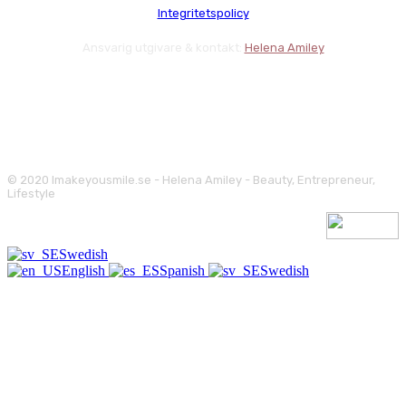
Integritetspolicy
Ansvarig utgivare & kontakt:
Helena Amiley
© 2020 Imakeyousmile.se - Helena Amiley - Beauty, Entrepreneur,
Lifestyle
Swedish
English
Spanish
Swedish