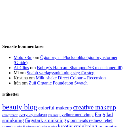
Senaste kommentarer
Moto x3m
om
Ögonbryn – Plocka olika ögonbrynsformer
(Guide)
AI Clips
om
Bobby’s Haircare Shampoo (+3 recensioner till)
Mi
om
Snabb vardagssminkning steg för steg
Kristina
om
Milk_shake Direct Colour – Recension
Irén
om
Zuii Organic Foundation Swatch
Etiketter
beauty blog
creative makeup
colorful makeup
Färgglad
eyeliner med vinge
everyday makeup
eyeliner
entreprenör
sminkning
färgstark sminkning
glominerals redness relief
kreativ sminkning
magnetic
powder
glo Redness relief powder