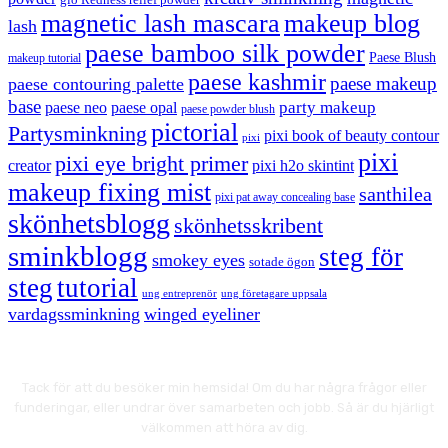
magnetic lash mascara
makeup blog
lash
paese bamboo silk powder
Paese Blush
makeup tutorial
paese kashmir
paese makeup
paese contouring palette
base
party makeup
paese neo
paese opal
paese powder blush
pictorial
Partysminkning
pixi book of beauty contour
pixi
pixi
pixi eye bright primer
creator
pixi h2o skintint
makeup fixing mist
santhilea
pixi pat away concealing base
skönhetsblogg
skönhetsskribent
sminkblogg
steg för
smokey eyes
sotade ögon
steg
tutorial
ung entreprenör
ung företagare uppsala
vardagssminkning
winged eyeliner
Tack för att du besöker min hemsida! Om du har några frågor eller
funderingar, eller undrar över samarbeten och jobb. Så är du hjärligt
välkommen att höra av dig.