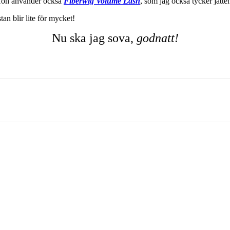
Hon använder också
Fiberwig Volume Lash
, som jag också tycker jätt
an blir lite för mycket!
Nu ska jag sova,
godnatt!