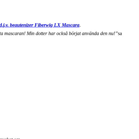
d.j.v. beautenizer Fiberwig LX Mascara
.
ta mascaran! Min dotter har också börjat använda den nu!”
sa