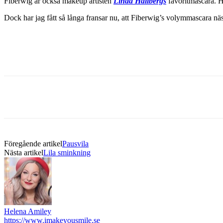
Fiberwig är också makeup artisten
Linda Hallbergs
favoritmascara. 
Dock har jag fått så långa fransar nu, att Fiberwig’s volymmascara näst
Föregående artikel
Pausvila
Nästa artikel
Lila sminkning
Helena Amiley
https://www.imakeyousmile.se