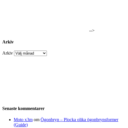
-->
Arkiv
Arkiv
Senaste kommentarer
Moto x3m
om
Ögonbryn – Plocka olika ögonbrynsformer
(Guide)