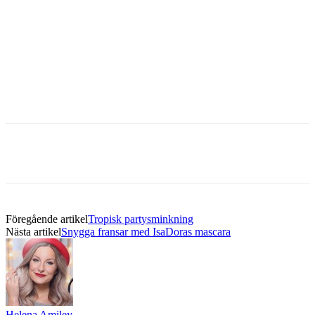
Föregående artikel
Tropisk partysminkning
Nästa artikel
Snygga fransar med IsaDoras mascara
Helena Amiley