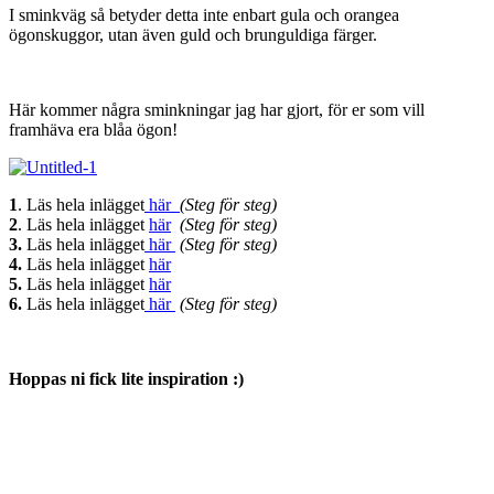
I sminkväg så betyder detta inte enbart gula och orangea
ögonskuggor, utan även guld och brunguldiga färger.
Här kommer några sminkningar jag har gjort, för er som vill
framhäva era blåa ögon!
1
. Läs hela inlägget
här
(Steg för steg)
2
. Läs hela inlägget
här
(Steg för steg)
3.
Läs hela inlägget
här
(Steg för steg)
4.
Läs hela inlägget
här
5.
Läs hela inlägget
här
6.
Läs hela inlägget
här
(Steg för steg)
Hoppas ni fick lite inspiration :)