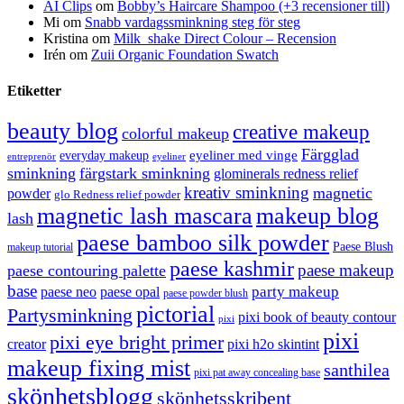
AI Clips
om
Bobby’s Haircare Shampoo (+3 recensioner till)
Mi
om
Snabb vardagssminkning steg för steg
Kristina
om
Milk_shake Direct Colour – Recension
Irén
om
Zuii Organic Foundation Swatch
Etiketter
beauty blog
creative makeup
colorful makeup
Färgglad
eyeliner med vinge
everyday makeup
eyeliner
entreprenör
sminkning
färgstark sminkning
glominerals redness relief
kreativ sminkning
magnetic
powder
glo Redness relief powder
magnetic lash mascara
makeup blog
lash
paese bamboo silk powder
Paese Blush
makeup tutorial
paese kashmir
paese makeup
paese contouring palette
base
party makeup
paese neo
paese opal
paese powder blush
pictorial
Partysminkning
pixi book of beauty contour
pixi
pixi
pixi eye bright primer
creator
pixi h2o skintint
makeup fixing mist
santhilea
pixi pat away concealing base
skönhetsblogg
skönhetsskribent