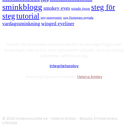
sminkblogg
steg för
smokey eyes
sotade ögon
steg
tutorial
ung entreprenör
ung företagare uppsala
vardagssminkning
winged eyeliner
Tack för att du besöker min hemsida! Om du har några frågor eller
funderingar, eller undrar över samarbeten och jobb. Så är du hjärligt
välkommen att höra av dig.
Integritetspolicy
Ansvarig utgivare & kontakt:
Helena Amiley
© 2020 Imakeyousmile.se - Helena Amiley - Beauty, Entrepreneur,
Lifestyle