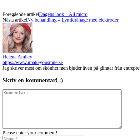
Föregående artikel
Dagens look – All micro
Nästa artikel
Ny behandling – Lymfdränage med elektroder
Helena Amiley
https://www.imakeyousmile.se
Jag skriver mest om skönhet men bjuder även på glimtar från entrepr
Skriv en kommentar! :)
Please enter your comment!