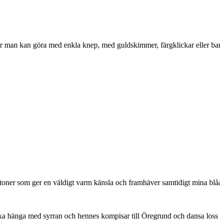
r man kan göra med enkla knep, med guldskimmer, färgklickar eller bara
toner som ger en väldigt varm känsla och framhäver samtidigt mina blå
g ska hänga med syrran och hennes kompisar till Öregrund och dansa loss