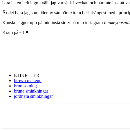
bara ha en helt lugn kväll, jag var sjuk i veckan och har inte lust att
Är det bara jag som lider av sån här extrem beslutsångest med i princip
Kanske lägger upp på min insta story på min instagram
Imakeyousmil
Kram på er! ♥
ETIKETTER
brown makeup
brun sotning
bruna sminkningar
jordnära sminkningar