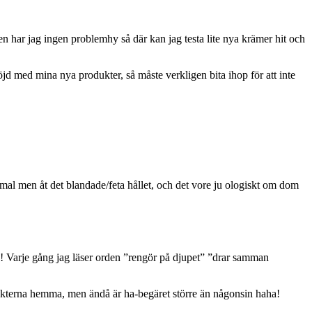
pen har jag ingen problemhy så där kan jag testa lite nya krämer hit och
jd med mina nya produkter, så måste verkligen bita ihop för att inte
rmal men åt det blandade/feta hållet, och det vore ju ologiskt om dom
! Varje gång jag läser orden ”rengör på djupet” ”drar samman
dukterna hemma, men ändå är ha-begäret större än någonsin haha!