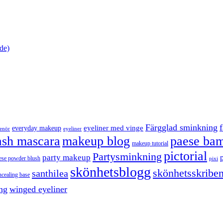
de)
Färgglad sminkning
eyeliner med vinge
everyday makeup
eyeliner
renör
ash mascara
makeup blog
paese bam
makeup tutorial
pictorial
Partysminkning
party makeup
ese powder blush
pixi
skönhetsblogg
skönhetsskriben
santhilea
ncealing base
ng
winged eyeliner