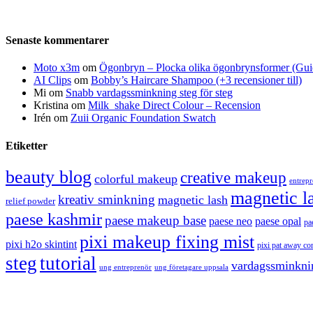
Senaste kommentarer
Moto x3m
om
Ögonbryn – Plocka olika ögonbrynsformer (Gui
AI Clips
om
Bobby’s Haircare Shampoo (+3 recensioner till)
Mi
om
Snabb vardagssminkning steg för steg
Kristina
om
Milk_shake Direct Colour – Recension
Irén
om
Zuii Organic Foundation Swatch
Etiketter
beauty blog
creative makeup
colorful makeup
entrep
magnetic l
kreativ sminkning
magnetic lash
relief powder
paese kashmir
paese makeup base
paese neo
paese opal
pa
pixi makeup fixing mist
pixi h2o skintint
pixi pat away co
steg
tutorial
vardagssminkni
ung entreprenör
ung företagare uppsala