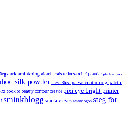
färgstark sminkning
glominerals redness relief powder
glo Redness
boo silk powder
paese contouring palette
Paese Blush
pixi eye bright primer
pixi book of beauty contour creator
sminkblogg
steg för
t
smokey eyes
sotade ögon