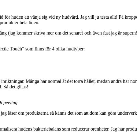
 för huden att vänja sig vid ny hudvård. Jag vill ju testa allt! På krop
 produkter hela tiden.
 gång (jag kommer skriva mer om det senare) och även fast jag är supernö
rctic Touch” som finns för 4 olika hudtyper:
å inriktningar. Många har normal åt det torra hållet, medan andra har no
 Så det gillas!
h peeling.
 jag läser om produkterna så känns det som att dom kan göra underverk
 normalisera hudens bakteriebalans som reducerar orenheter. Jag har pro