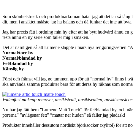
Som skönhetsfreak och produktnarkoman hatar jag att det tar så lång tid
dit, men i ansiktet mååste jag ha balans och då funkar det inte att byta
Jag har precis fått i ordning min hy efter att ha bytt hudvård ännu en
testa ännu en ny serie som faller mig i smaken.
Det är nämligen så att Lumene släppte i mars nya rengöringsserien ”A
Normal/torr hy
Normal/blandad hy
Fet/blandad hy
Känslig hy.
Först och främst vill jag ge tummen upp för att ”normal hy” finns i tv
ska använda samma produkter bara för att deras hy räknas som normal.
Vattenfast makeup remover, ansiktstvätt, ansiktsvatten, ansiktsmask oc
Nu har jag fått hem ”Lumene Matt Touch” för fet/blandad hy, och när
porerna” ”avlägsnar fett” ”mattar ner huden” så faller jag pladask!
Produkter innehåller dessutom nordiskt björksocker (xylitol) för att