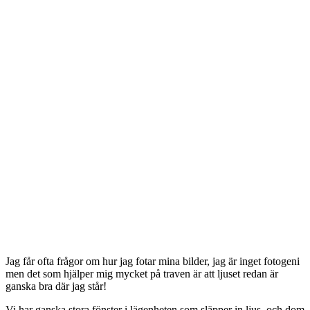
Jag får ofta frågor om hur jag fotar mina bilder, jag är inget fotogeni
men det som hjälper mig mycket på traven är att ljuset redan är
ganska bra där jag står!
Vi har ganska stora fönster i lägenheten som släpper in ljus, och dom