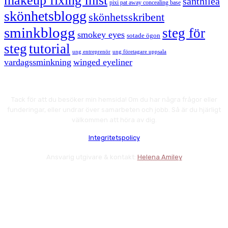
makeup fixing mist
santhilea
pixi pat away concealing base
skönhetsblogg
skönhetsskribent
sminkblogg
steg för
smokey eyes
sotade ögon
steg
tutorial
ung entreprenör
ung företagare uppsala
vardagssminkning
winged eyeliner
Tack för att du besöker min hemsida! Om du har några frågor eller
funderingar, eller undrar över samarbeten och jobb. Så är du hjärligt
välkommen att höra av dig.
Integritetspolicy
Ansvarig utgivare & kontakt:
Helena Amiley