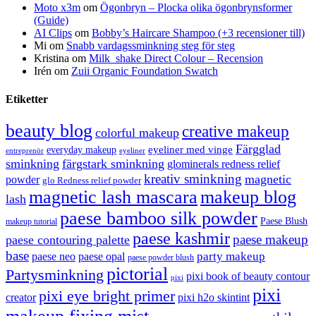
Moto x3m
om
Ögonbryn – Plocka olika ögonbrynsformer
(Guide)
AI Clips
om
Bobby’s Haircare Shampoo (+3 recensioner till)
Mi
om
Snabb vardagssminkning steg för steg
Kristina
om
Milk_shake Direct Colour – Recension
Irén
om
Zuii Organic Foundation Swatch
Etiketter
beauty blog
creative makeup
colorful makeup
Färgglad
eyeliner med vinge
everyday makeup
eyeliner
entreprenör
sminkning
färgstark sminkning
glominerals redness relief
kreativ sminkning
magnetic
powder
glo Redness relief powder
magnetic lash mascara
makeup blog
lash
paese bamboo silk powder
Paese Blush
makeup tutorial
paese kashmir
paese makeup
paese contouring palette
base
party makeup
paese neo
paese opal
paese powder blush
pictorial
Partysminkning
pixi book of beauty contour
pixi
pixi
pixi eye bright primer
creator
pixi h2o skintint