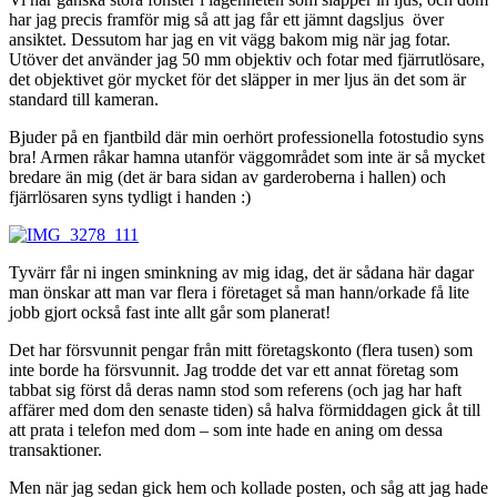
har jag precis framför mig så att jag får ett jämnt dagsljus över
ansiktet. Dessutom har jag en vit vägg bakom mig när jag fotar.
Utöver det använder jag 50 mm objektiv och fotar med fjärrutlösare,
det objektivet gör mycket för det släpper in mer ljus än det som är
standard till kameran.
Bjuder på en fjantbild där min oerhört professionella fotostudio syns
bra! Armen råkar hamna utanför väggområdet som inte är så mycket
bredare än mig (det är bara sidan av garderoberna i hallen) och
fjärrlösaren syns tydligt i handen :)
Tyvärr får ni ingen sminkning av mig idag, det är sådana här dagar
man önskar att man var flera i företaget så man hann/orkade få lite
jobb gjort också fast inte allt går som planerat!
Det har försvunnit pengar från mitt företagskonto (flera tusen) som
inte borde ha försvunnit. Jag trodde det var ett annat företag som
tabbat sig först då deras namn stod som referens (och jag har haft
affärer med dom den senaste tiden) så halva förmiddagen gick åt till
att prata i telefon med dom – som inte hade en aning om dessa
transaktioner.
Men när jag sedan gick hem och kollade posten, och såg att jag hade