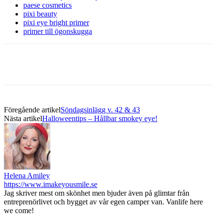
paese cosmetics
pixi beauty
pixi eye bright primer
primer till ögonskugga
Föregående artikel
Söndagsinlägg v. 42 & 43
Nästa artikel
Halloweentips – Hållbar smokey eye!
Helena Amiley
https://www.imakeyousmile.se
Jag skriver mest om skönhet men bjuder även på glimtar från
entreprenörlivet och bygget av vår egen camper van. Vanlife here
we come!