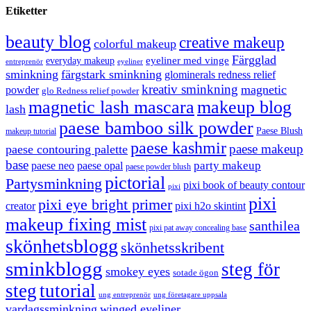
Etiketter
beauty blog
creative makeup
colorful makeup
Färgglad
eyeliner med vinge
everyday makeup
eyeliner
entreprenör
sminkning
färgstark sminkning
glominerals redness relief
kreativ sminkning
magnetic
powder
glo Redness relief powder
magnetic lash mascara
makeup blog
lash
paese bamboo silk powder
Paese Blush
makeup tutorial
paese kashmir
paese makeup
paese contouring palette
base
party makeup
paese neo
paese opal
paese powder blush
pictorial
Partysminkning
pixi book of beauty contour
pixi
pixi
pixi eye bright primer
creator
pixi h2o skintint
makeup fixing mist
santhilea
pixi pat away concealing base
skönhetsblogg
skönhetsskribent
sminkblogg
steg för
smokey eyes
sotade ögon
steg
tutorial
ung entreprenör
ung företagare uppsala
vardagssminkning
winged eyeliner