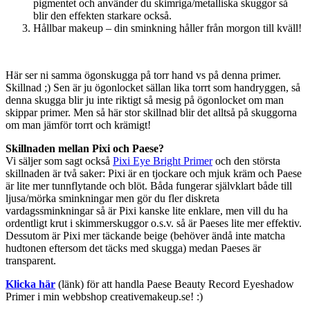
pigmentet och använder du skimriga/metalliska skuggor så
blir den effekten starkare också.
Hållbar makeup – din sminkning håller från morgon till kväll!
Här ser ni samma ögonskugga på torr hand vs på denna primer.
Skillnad ;) Sen är ju ögonlocket sällan lika torrt som handryggen, så
denna skugga blir ju inte riktigt så mesig på ögonlocket om man
skippar primer. Men så här stor skillnad blir det alltså på skuggorna
om man jämför torrt och krämigt!
Skillnaden mellan Pixi och Paese?
Vi säljer som sagt också
Pixi Eye Bright Primer
och den största
skillnaden är två saker: Pixi är en tjockare och mjuk kräm och Paese
är lite mer tunnflytande och blöt. Båda fungerar självklart både till
ljusa/mörka sminkningar men gör du fler diskreta
vardagssminkningar så är Pixi kanske lite enklare, men vill du ha
ordentligt krut i skimmerskuggor o.s.v. så är Paeses lite mer effektiv.
Dessutom är Pixi mer täckande beige (behöver ändå inte matcha
hudtonen eftersom det täcks med skugga) medan Paeses är
transparent.
Klicka här
(länk) för att handla Paese Beauty Record Eyeshadow
Primer i min webbshop creativemakeup.se! :)