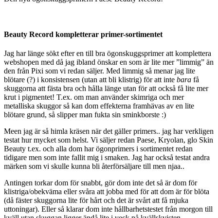
Beauty Record kompletterar primer-sortimentet
Jag har länge sökt efter en till bra ögonskuggsprimer att komplettera
webshopen med då jag ibland önskar en som är lite mer ”limmig” än
den från Pixi som vi redan säljer. Med limmig så menar jag lite
blötare (?) i konsistensen (utan att bli klistrig) för att inte
bara
få
skuggorna att fästa bra och hålla länge utan för att också få lite mer
krut i pigmentet! T.ex. om man använder skimriga och mer
metalliska skuggor så kan dom effekterna framhävas av en lite
blötare grund, så slipper man fukta sin sminkborste :)
Meen jag är så himla kräsen när det gäller primers.. jag har verkligen
testat hur mycket som helst. Vi säljer redan Paese, Kryolan, glo Skin
Beauty t.ex. och alla dom har ögonprimers i sortimentet redan
tidigare men som inte fallit mig i smaken. Jag har också testat andra
märken som vi skulle kunna bli återförsäljare till men njaa..
Antingen torkar dom för snabbt, gör dom inte det så är dom för
klistriga/obekväma eller svåra att jobba med för att dom är för blöta
(då fäster skuggorna lite för hårt och det är svårt att få mjuka
uttoningar). Eller så klarar dom inte hållbarhetstestet från morgon till
kväll utan skuggan ligger ändå lite i veck på kvällskvisten.