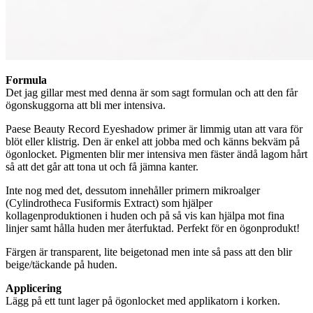
Formula
Det jag gillar mest med denna är som sagt formulan och att den får
ögonskuggorna att bli mer intensiva.
Paese Beauty Record Eyeshadow primer är limmig utan att vara för
blöt eller klistrig. Den är enkel att jobba med och känns bekväm på
ögonlocket. Pigmenten blir mer intensiva men fäster ändå lagom hårt
så att det går att tona ut och få jämna kanter.
Inte nog med det, dessutom innehåller primern mikroalger
(Cylindrotheca Fusiformis Extract) som hjälper
kollagenproduktionen i huden och på så vis kan hjälpa mot fina
linjer samt hålla huden mer återfuktad. Perfekt för en ögonprodukt!
Färgen är transparent, lite beigetonad men inte så pass att den blir
beige/täckande på huden.
Applicering
Lägg på ett tunt lager på ögonlocket med applikatorn i korken.