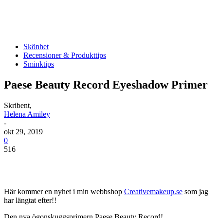
Skönhet
Recensioner & Produkttips
Sminktips
Paese Beauty Record Eyeshadow Primer
Skribent,
Helena Amiley
-
okt 29, 2019
0
516
Här kommer en nyhet i min webbshop
Creativemakeup.se
som jag
har längtat efter!!
Den nya ögonskuggsprimern Paese Beauty Record!