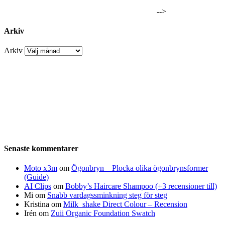
-->
Arkiv
Arkiv
Senaste kommentarer
Moto x3m
om
Ögonbryn – Plocka olika ögonbrynsformer
(Guide)
AI Clips
om
Bobby’s Haircare Shampoo (+3 recensioner till)
Mi
om
Snabb vardagssminkning steg för steg
Kristina
om
Milk_shake Direct Colour – Recension
Irén
om
Zuii Organic Foundation Swatch