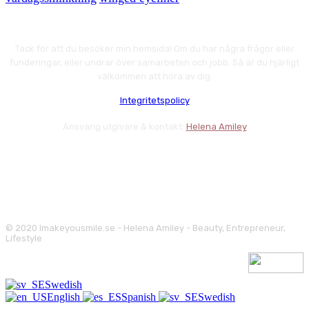
Tack för att du besöker min hemsida! Om du har några frågor eller
funderingar, eller undrar över samarbeten och jobb. Så är du hjärligt
välkommen att höra av dig.
Integritetspolicy
Ansvarig utgivare & kontakt:
Helena Amiley
© 2020 Imakeyousmile.se - Helena Amiley - Beauty, Entrepreneur,
Lifestyle
Swedish
English
Spanish
Swedish