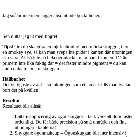
Jag snålar inte men lägger absolut inte tjockt heller.
Sen duttar jag ut med fingret!
Tips!
Om du ska göra en mjuk uttoning med mörka skuggor, t.ex.
en smokey eye, så kan man svepa lite puder i kanten där uttoningen
ska vara. Alltså inte på hela ögonlocket utan bara i kanten! Då är
primern inte lika fuktig där = det fäster mindre pigment = du kan
ännu enklare tona ut skuggan.
Hållbarhet
Det viktigaste av allt – sminkningen som ett smäck tills man tvättar
bort det på kvällen!
Resultat
Resultatet blir alltså:
Lättare applicering av ögonskuggor – tack vare att dom fäster
ordentligt. Du får både precision på små områden och fina
uttoningar i kanterna!
Snyggare ögonmakeup – Ögonskuggan blir mer intensiv i