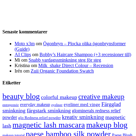
Senaste kommentarer
Moto x3m
om
Ögonbryn – Plocka olika ögonbrynsformer
(Guide)
AI Clips
om
Bobby’s Haircare Shampoo (+3 recensioner till)
Mi
om
Snabb vardagssminkning steg för steg
Kristina
om
Milk_shake Direct Colour – Recension
Irén
om
Zuii Organic Foundation Swatch
Etiketter
beauty blog
creative makeup
colorful makeup
Färgglad
eyeliner med vinge
everyday makeup
eyeliner
entreprenör
sminkning
färgstark sminkning
glominerals redness relief
kreativ sminkning
magnetic
powder
glo Redness relief powder
magnetic lash mascara
makeup blog
lash
paese bamboo silk powder
Paese Blush
makeup tutorial