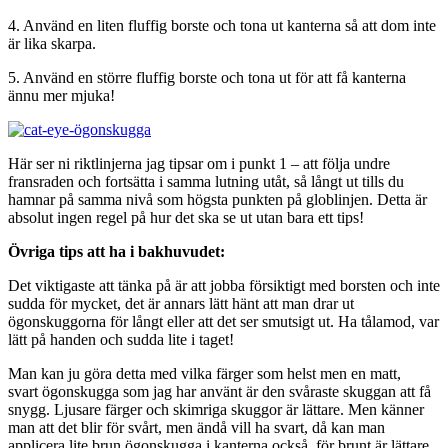
4. Använd en liten fluffig borste och tona ut kanterna så att dom inte
är lika skarpa.
5. Använd en större fluffig borste och tona ut för att få kanterna
ännu mer mjuka!
Här ser ni riktlinjerna jag tipsar om i punkt 1 – att följa undre
fransraden och fortsätta i samma lutning utåt, så långt ut tills du
hamnar på samma nivå som högsta punkten på globlinjen. Detta är
absolut ingen regel på hur det ska se ut utan bara ett tips!
Övriga tips att ha i bakhuvudet:
Det viktigaste att tänka på är att jobba försiktigt med borsten och inte
sudda för mycket, det är annars lätt hänt att man drar ut
ögonskuggorna för långt eller att det ser smutsigt ut. Ha tålamod, var
lätt på handen och sudda lite i taget!
Man kan ju göra detta med vilka färger som helst men en matt,
svart ögonskugga som jag har använt är den svåraste skuggan att få
snygg. Ljusare färger och skimriga skuggor är lättare. Men känner
man att det blir för svårt, men ändå vill ha svart, då kan man
applicera lite brun ögonskugga i kanterna också, för brunt är lättare