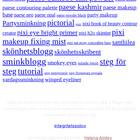
paese kashmir
paese makeup
paese contouring palette
base
party makeup
paese neo
paese opal
paese powder blush
pictorial
Partysminkning
pixi book of beauty contour
pixi
pixi
pixi eye bright primer
creator
pixi h2o skintint
makeup fixing mist
santhilea
pixi pat away concealing base
skönhetsblogg
skönhetsskribent
sminkblogg
steg för
smokey eyes
sotade ögon
steg
tutorial
ung entreprenör
ung företagare uppsala
vardagssminkning
winged eyeliner
Tack för att du besöker min hemsida! Om du har några frågor eller
funderingar, eller undrar över samarbeten och jobb. Så är du hjärligt
välkommen att höra av dig.
Integritetspolicy
Ansvarig utgivare & kontakt:
Helena Amiley