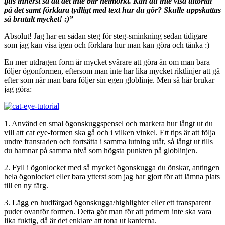
ljus innerst så att det inte blir helmörkt. Kan du inte visa tutorial
på det samt förklara tydligt med text hur du gör? Skulle uppskattas
så brutalt mycket! :)”
Absolut! Jag har en sådan steg för steg-sminkning sedan tidigare
som jag kan visa igen och förklara hur man kan göra och tänka :)
En mer utdragen form är mycket svårare att göra än om man bara
följer ögonformen, eftersom man inte har lika mycket riktlinjer att gå
efter som när man bara följer sin egen globlinje. Men så här brukar
jag göra:
1. Använd en smal ögonskuggspensel och markera hur långt ut du
vill att cat eye-formen ska gå och i vilken vinkel. Ett tips är att följa
undre fransraden och fortsätta i samma lutning utåt, så långt ut tills
du hamnar på samma nivå som högsta punkten på globlinjen.
2. Fyll i ögonlocket med så mycket ögonskugga du önskar, antingen
hela ögonlocket eller bara ytterst som jag har gjort för att lämna plats
till en ny färg.
3. Lägg en hudfärgad ögonskugga/highlighter eller ett transparent
puder ovanför formen. Detta gör man för att primern inte ska vara
lika fuktig, då är det enklare att tona ut kanterna.