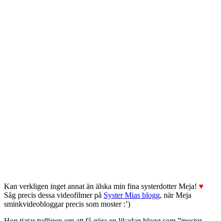
Kan verkligen inget annat än älska min fina systerdotter Meja!
♥
Såg precis dessa videofilmer på
Syster Mias blogg
, när Meja
sminkvideobloggar precis som moster :’)
Hon tjatar tydligen om att få göra en likadan blogg som ”moster