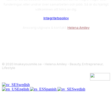
funderingar, eller undrar över samarbeten och jobb. Så är du hjärligt
välkommen att höra av dig.
Integritetspolicy
Ansvarig utgivare & kontakt:
Helena Amiley
© 2020 Imakeyousmile.se - Helena Amiley - Beauty, Entrepreneur,
Lifestyle
Swedish
English
Spanish
Swedish