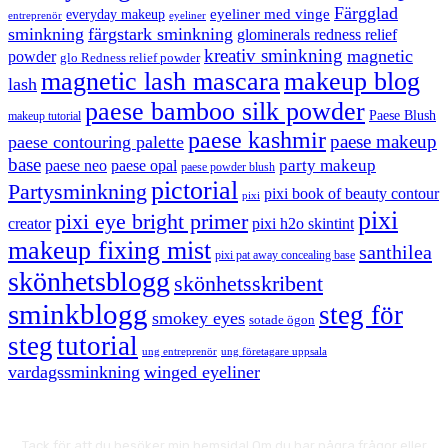
Färgglad
eyeliner med vinge
everyday makeup
eyeliner
entreprenör
sminkning
färgstark sminkning
glominerals redness relief
kreativ sminkning
magnetic
powder
glo Redness relief powder
magnetic lash mascara
makeup blog
lash
paese bamboo silk powder
Paese Blush
makeup tutorial
paese kashmir
paese makeup
paese contouring palette
base
party makeup
paese neo
paese opal
paese powder blush
pictorial
Partysminkning
pixi book of beauty contour
pixi
pixi
pixi eye bright primer
creator
pixi h2o skintint
makeup fixing mist
santhilea
pixi pat away concealing base
skönhetsblogg
skönhetsskribent
sminkblogg
steg för
smokey eyes
sotade ögon
steg
tutorial
ung entreprenör
ung företagare uppsala
vardagssminkning
winged eyeliner
Tack för att du besöker min hemsida! Om du har några frågor eller