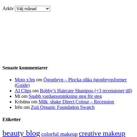
Arkiv
Senaste kommentarer
Moto x3m
om
Ögonbryn – Plocka olika ögonbrynsformer
(Guide)
AI Clips
om
Bobby’s Haircare Shampoo (+3 recensioner till)
Mi
om
Snabb vardagssminkning steg för steg
Kristina
om
Milk_shake Direct Colour – Recension
Irén
om
Zuii Organic Foundation Swatch
Etiketter
beauty blog
creative makeup
colorful makeup