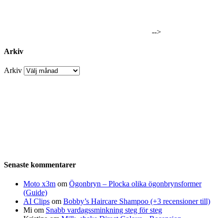
-->
Arkiv
Arkiv
Senaste kommentarer
Moto x3m
om
Ögonbryn – Plocka olika ögonbrynsformer
(Guide)
AI Clips
om
Bobby’s Haircare Shampoo (+3 recensioner till)
Mi
om
Snabb vardagssminkning steg för steg