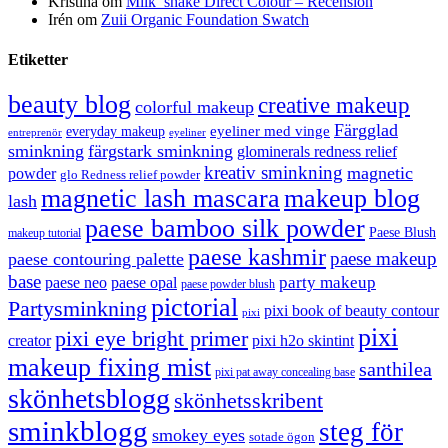
Kristina
om
Milk_shake Direct Colour – Recension
Irén
om
Zuii Organic Foundation Swatch
Etiketter
beauty blog
creative makeup
colorful makeup
Färgglad
eyeliner med vinge
everyday makeup
eyeliner
entreprenör
sminkning
färgstark sminkning
glominerals redness relief
kreativ sminkning
magnetic
powder
glo Redness relief powder
magnetic lash mascara
makeup blog
lash
paese bamboo silk powder
Paese Blush
makeup tutorial
paese kashmir
paese makeup
paese contouring palette
base
party makeup
paese neo
paese opal
paese powder blush
pictorial
Partysminkning
pixi book of beauty contour
pixi
pixi
pixi eye bright primer
creator
pixi h2o skintint
makeup fixing mist
santhilea
pixi pat away concealing base
skönhetsblogg
skönhetsskribent
sminkblogg
steg för
smokey eyes
sotade ögon