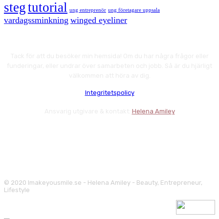
steg
tutorial
ung entreprenör
ung företagare uppsala
vardagssminkning
winged eyeliner
Tack för att du besöker min hemsida! Om du har några frågor eller
funderingar, eller undrar över samarbeten och jobb. Så är du hjärligt
välkommen att höra av dig.
Integritetspolicy
Ansvarig utgivare & kontakt:
Helena Amiley
© 2020 Imakeyousmile.se - Helena Amiley - Beauty, Entrepreneur,
Lifestyle