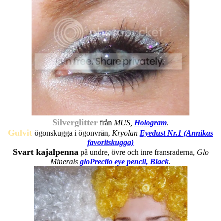
Silverglitter
från
MUS,
Hologram
.
Gulvit
ögonskugga i ögonvrån,
Kryolan
Eyedust Nr.1 (Annikas
favoritskugga)
Svart kajalpenna
på undre, övre och inre fransraderna,
Glo
Minerals
gloPreciio eye pencil, Black
.