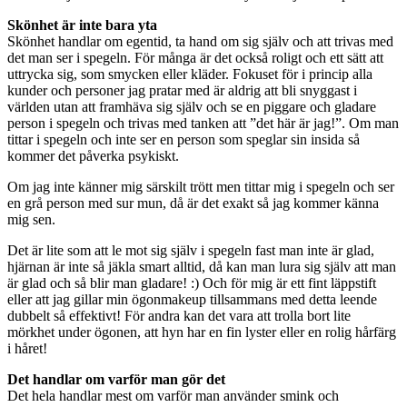
Skönhet är inte bara yta
Skönhet handlar om egentid, ta hand om sig själv och att trivas med
det man ser i spegeln. För många är det också roligt och ett sätt att
uttrycka sig, som smycken eller kläder. Fokuset för i princip alla
kunder och personer jag pratar med är aldrig att bli snyggast i
världen utan att framhäva sig själv och se en piggare och gladare
person i spegeln och trivas med tanken att ”det här är jag!”. Om man
tittar i spegeln och inte ser en person som speglar sin insida så
kommer det påverka psykiskt.
Om jag inte känner mig särskilt trött men tittar mig i spegeln och ser
en grå person med sur mun, då är det exakt så jag kommer känna
mig sen.
Det är lite som att le mot sig själv i spegeln fast man inte är glad,
hjärnan är inte så jäkla smart alltid, då kan man lura sig själv att man
är glad och så blir man gladare! :) Och för mig är ett fint läppstift
eller att jag gillar min ögonmakeup tillsammans med detta leende
dubbelt så effektivt! För andra kan det vara att trolla bort lite
mörkhet under ögonen, att hyn har en fin lyster eller en rolig hårfärg
i håret!
Det handlar om varför man gör det
Det hela handlar mest om varför man använder smink och