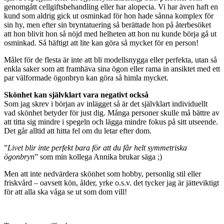
genomgått cellgiftsbehandling eller har alopecia. Vi har även haft en
kund som aldrig gick ut osminkad för hon hade sånna komplex för
sin hy, men efter sin bryntatuering så berättade hon på återbesöket
att hon blivit hon så nöjd med helheten att hon nu kunde börja gå ut
osminkad. Så häftigt att lite kan göra så mycket för en person!
Målet för de flesta är inte att bli modellsnygga eller perfekta, utan så
enkla saker som att framhäva sina ögon eller rama in ansiktet med ett
par välformade ögonbryn kan göra så himla mycket.
Skönhet kan självklart vara negativt också
Som jag skrev i början av inlägget så är det självklart individuellt
vad skönhet betyder för just dig. Många personer skulle må bättre av
att titta sig mindre i spegeln och lägga mindre fokus på sitt utseende.
Det går alltid att hitta fel om du letar efter dom.
”
Livet blir inte perfekt bara för att du får helt symmetriska
ögonbryn
” som min kollega Annika brukar säga ;)
Men att inte nedvärdera skönhet som hobby, personlig stil eller
friskvård – oavsett kön, ålder, yrke o.s.v. det tycker jag är jätteviktigt
för att alla ska våga se ut som dom vill!