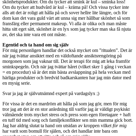
skönhetsprodukter. Om du tycker att smink är kul – sminka loss!
Om du tycker att hudvård är kul – kräma på! Och vissa tycker inte
alls att det är roligt att hålla på och sover hellre lite längre, och för
dom kan det vara guld värt att unna sig mer hållbar skönhet så som
fransfärg eller permanent makeup. Vi alla är olika och man måste
hitta sitt eget sätt, skönhet är en lyx som jag tycker man ska få njuta
av, det ska inte vara ett ont måste.
Egentid och ta hand om sig själv
För mig personligen handlar det också mycket om ”ritualen”. Det är
när jag tvättar ansiktet med en väldoftande ansiktsrengöring på
morgonen som jag vaknar till. Det är terapi för mig att leka framför
sminkspegeln. Och när jag tvättar håret (vilket sker 1 gång i veckan
= en procedur) så är det min bästa avslappning på hela veckan med
härliga produkter och bredvid badkarskanten har jag min dator med
en mysig serie.
Svar ja jag är självutnämnd expert på vardagslyx ;)
För vissa är det en mardröm att hålla på som jag gör, men för mig
tror jag att det är en stor anledning till varför jag är väldigt psykiskt
välmående trots mycket stress och press som egen företagare + haft
en tuff tid med sorg och familjekonflikter sen min mamma gick bort.
Jag har aldrig slutat ta hand om utsidan av kroppen vilket
för mig
har varit som bomull för själen, och det handlar inte bara om