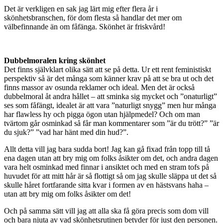
Det är verkligen en sak jag lärt mig efter flera år i
skönhetsbranschen, för dom flesta så handlar det mer om
välbefinnande än om fåfänga. Skönhet är friskvård!
Dubbelmoralen kring skönhet
Det finns självklart olika sätt att se på detta. Ur ett rent feministiskt
perspektiv så är det många som känner krav på att se bra ut och det
finns massor av osunda reklamer och ideal. Men det är också
dubbelmoral åt andra hållet – att sminka sig mycket och ”onaturligt”
ses som fåfängt, idealet är att vara ”naturligt snygg” men hur många
har flawless hy och pigga ögon utan hjälpmedel? Och om man
tvärtom går osminkad så får man kommentarer som ”är du trött?” ”är
du sjuk?” ”vad har hänt med din hud?”.
Allt detta vill jag bara sudda bort! Jag kan gå fixad från topp till tå
ena dagen utan att bry mig om folks åsikter om det, och andra dagen
vara helt osminkad med finnar i ansiktet och med en stram tofs på
huvudet för att mitt hår är så flottigt så om jag skulle släppa ut det så
skulle håret fortfarande sitta kvar i formen av en hästsvans haha –
utan att bry mig om folks åsikter om det!
Och på samma sätt vill jag att alla ska få göra precis som dom vill
och bara njuta av vad skönhetsrutinen betyder för just den personen.