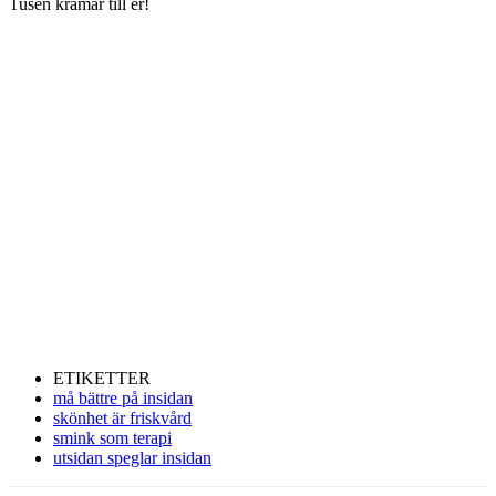
Tusen kramar till er!
ETIKETTER
må bättre på insidan
skönhet är friskvård
smink som terapi
utsidan speglar insidan