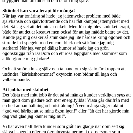
snygghet utan om att sitta och rå om mig själv.
Skönhet kan vara terapi för många!
När jag var tonåring så hade jag jättemycket problem med både
självkänsla och självförtroende och har fått kämpat jättemycket med
det. Så jag vet att det inte är enkelt. Men för mig blev sminket terapi,
både för att det är kreativt men också för att jag mådde bättre av det.
Kände jag mig osäker så sminkade jag lite hårdare kring ögonen och
stirrade in i spegeln med en cool blick och så kände jag mig
starkare! När jag var på dåligt humör så hade jag en grön
ögonskugga från IsaDora och ett rosa läppglans med skimmer som
alltid gjorde mig gladare!
Och att smörja in sig själv och ta hand om sig själv får kroppen att
utsöndra ”kärlekshormonet” oxytocin som bidrar till lugn och
välbefinnande.
Att jobba med skönhet
Det bästa med mitt jobb är det på så många kunder verkligen
syns
att
man gjort dom gladare och mer energifyllda! Vissa går därifrån med
en helt annan hållning och utstrålning! Även många säger rakt ut
”gud vad härligt att se mina ögon igen!” eller ”åh det här gjorde min
dag vad glad jag känner mig nu!”.
Vi har även haft flera kunder som gråtit av glädje när dom sett sig
själva i spegeln efter en ögonbrynstatuering, t.ex. personer som