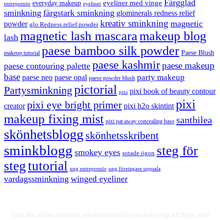
Färgglad
eyeliner med vinge
everyday makeup
eyeliner
entreprenör
sminkning
färgstark sminkning
glominerals redness relief
kreativ sminkning
magnetic
powder
glo Redness relief powder
magnetic lash mascara
makeup blog
lash
paese bamboo silk powder
Paese Blush
makeup tutorial
paese kashmir
paese makeup
paese contouring palette
base
party makeup
paese neo
paese opal
paese powder blush
pictorial
Partysminkning
pixi book of beauty contour
pixi
pixi
pixi eye bright primer
creator
pixi h2o skintint
makeup fixing mist
santhilea
pixi pat away concealing base
skönhetsblogg
skönhetsskribent
sminkblogg
steg för
smokey eyes
sotade ögon
steg
tutorial
ung entreprenör
ung företagare uppsala
vardagssminkning
winged eyeliner
Tack för att du besöker min hemsida! Om du har några frågor eller