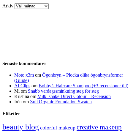
Arkiv
Senaste kommentarer
Moto x3m
om
Ögonbryn – Plocka olika ögonbrynsformer
(Guide)
AI Clips
om
Bobby’s Haircare Shampoo (+3 recensioner till)
Mi
om
Snabb vardagssminkning steg för steg
Kristina
om
Milk_shake Direct Colour – Recension
Irén
om
Zuii Organic Foundation Swatch
Etiketter
beauty blog
creative makeup
colorful makeup