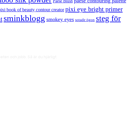
paese contouring palette
Paese Blush
pixi eye bright primer
pixi book of beauty contour creator
sminkblogg
steg för
t
smokey eyes
sotade ögon
ten och jobb. Så är du hjärligt