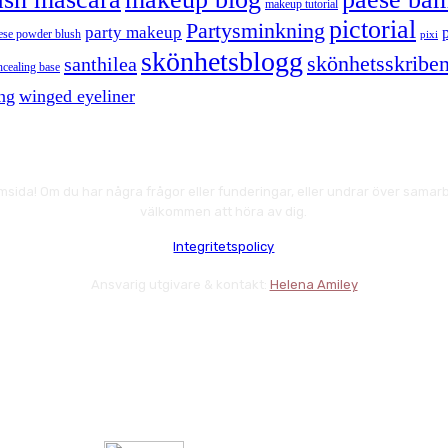
makeup tutorial
pictorial
Partysminkning
party makeup
ese powder blush
pixi
skönhetsblogg
skönhetsskriben
santhilea
ncealing base
ng
winged eyeliner
msida! Om du har några frågor eller funderingar, eller undrar över samarbe
välkommen att höra av dig.
Integritetspolicy
Ansvarig utgivare & kontakt:
Helena Amiley