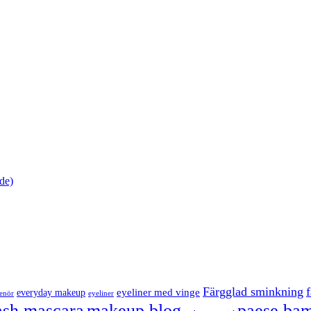
de)
Färgglad sminkning
eyeliner med vinge
everyday makeup
eyeliner
renör
ash mascara
makeup blog
paese bam