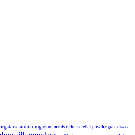
färgstark sminkning
glominerals redness relief powder
glo Redness
boo silk powder