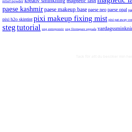
kreativ sminkning
magnetic lash
relief powder
paese kashmir
paese makeup base
paese neo
paese opal
pa
pixi makeup fixing mist
pixi h2o skintint
pixi pat away co
steg
tutorial
vardagssminkni
ung entreprenör
ung företagare uppsala
Tack för att du besöker min he