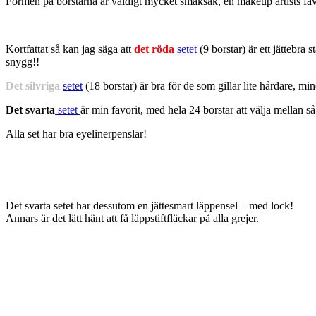
Formen på borstarna är väldigt mycket smaksak, en makeup artists favo
Kortfattat så kan jag säga att
det röda
setet
(9 borstar) är ett jättebr
snygg!!
Det silvriga
setet
(18 borstar) är bra för de som gillar lite hårdare, 
Det svarta
setet
är min favorit, med hela 24 borstar att välja mellan så
Alla set har bra eyelinerpenslar!
Det svarta setet har dessutom en jättesmart läppensel – med lock!
Annars är det lätt hänt att få läppstiftfläckar på alla grejer.