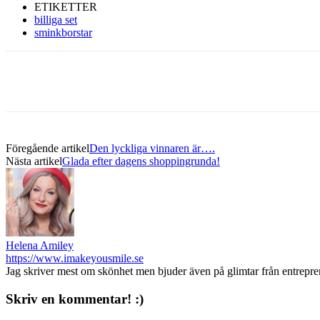
ETIKETTER
billiga set
sminkborstar
Föregående artikel
Den lyckliga vinnaren är….
Nästa artikel
Glada efter dagens shoppingrunda!
Helena Amiley
https://www.imakeyousmile.se
Jag skriver mest om skönhet men bjuder även på glimtar från entrepr
Skriv en kommentar! :)