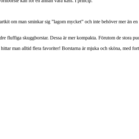
ritborste kan för en annan vara kass. I princip.
a startkit om man sminkar sig ”lagom mycket” och inte behöver mer än en 
mindre fluffiga skuggborstar. Dessa är mer kompakta. Förutom de stora p
 hittar man alltid flera favoriter! Borstarna är mjuka och sköna, med fort