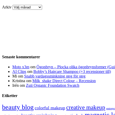
Arkiv
Senaste kommentarer
Moto x3m
om
Ögonbryn – Plocka olika ögonbrynsformer (Gui
AI Clips
om
Bobby’s Haircare Shampoo (+3 recensioner till)
Mi
om
Snabb vardagssminkning steg för steg
Kristina
om
Milk_shake Direct Colour – Recension
Irén
om
Zuii Organic Foundation Swatch
Etiketter
beauty blog
creative makeup
colorful makeup
entrep
magnetic l