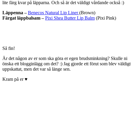
lite färg kvar på läpparna. Och så är det väldigt vårdande också :)
Läppenna –
Benecos Natural Lip Liner
(Brown)
Färgat läppbalsam –
Pixi Shea Butter Lip Balm
(Pixi Pink)
Så fin!
Är det någon av er som ska göra er egen brudsminkning? Skulle ni
önska ett blogginlägg om det? :) Jag gjorde ett förut som blev väldigt
uppskattat, men det var så länge sen.
Kram på er ♥