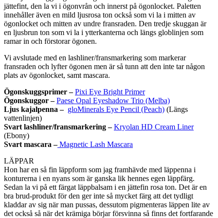
jättefint, den la vi i ögonvrån och innerst på ögonlocket. Paletten
innehåller även en mild ljusrosa ton också som vi la i mitten av
ögonlocket och mitten av undre fransraden. Den tredje skuggan är
en ljusbrun ton som vi la i ytterkanterna och längs globlinjen som
ramar in och förstorar ögonen.
Vi avslutade med en lashliner/fransmarkering som markerar
fransraden och lyfter ögonen men är så tunn att den inte tar någon
plats av ögonlocket, samt mascara.
Ögonskuggsprimer –
Pixi Eye Bright Primer
Ögonskuggor –
Paese Opal Eyeshadow Trio (Melba)
Ljus kajalpenna –
gloMinerals Eye Pencil (Peach)
(Längs
vattenlinjen)
Svart lashliner/fransmarkering –
Kryolan HD Cream Liner
(Ebony)
Svart mascara –
Magnetic Lash Mascara
LÄPPAR
Hon har en så fin läppform som jag framhävde med läppenna i
konturerna i en nyans som är ganska lik hennes egen läppfärg.
Sedan la vi på ett färgat läppbalsam i en jättefin rosa ton. Det är en
bra brud-produkt för den ger inte så mycket färg att det tydligt
kladdar av sig när man pussas, dessutom pigmenteras läppen lite av
det också så när det krämiga börjar försvinna så finns det fortfarande