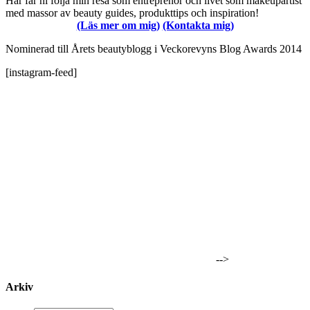
Här får ni följa min resa som entreprenör och livet som makeupartist
med massor av beauty guides, produkttips och inspiration!
(Läs mer om mig)
(Kontakta mig)
Nominerad till Årets beautyblogg i Veckorevyns Blog Awards 2014
[instagram-feed]
-->
Arkiv