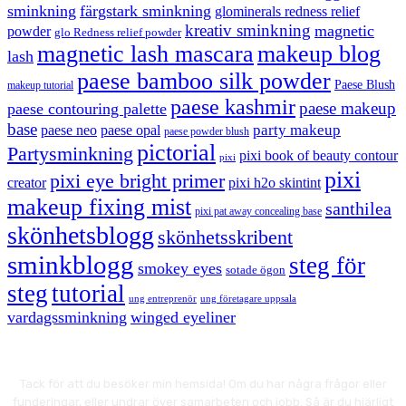
sminkning
färgstark sminkning
glominerals redness relief
kreativ sminkning
magnetic
powder
glo Redness relief powder
magnetic lash mascara
makeup blog
lash
paese bamboo silk powder
Paese Blush
makeup tutorial
paese kashmir
paese makeup
paese contouring palette
base
party makeup
paese neo
paese opal
paese powder blush
pictorial
Partysminkning
pixi book of beauty contour
pixi
pixi
pixi eye bright primer
creator
pixi h2o skintint
makeup fixing mist
santhilea
pixi pat away concealing base
skönhetsblogg
skönhetsskribent
sminkblogg
steg för
smokey eyes
sotade ögon
steg
tutorial
ung entreprenör
ung företagare uppsala
vardagssminkning
winged eyeliner
Tack för att du besöker min hemsida! Om du har några frågor eller
funderingar, eller undrar över samarbeten och jobb. Så är du hjärligt