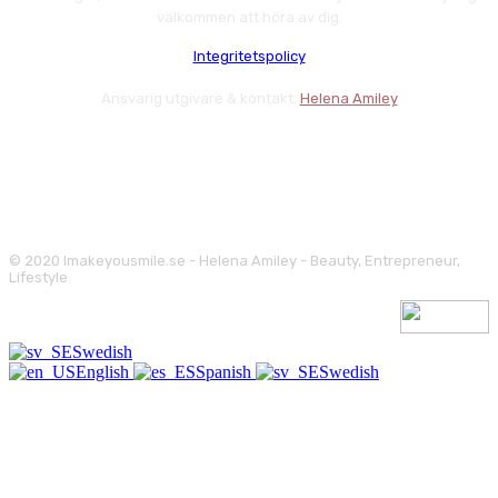
välkommen att höra av dig.
Integritetspolicy
Ansvarig utgivare & kontakt:
Helena Amiley
© 2020 Imakeyousmile.se - Helena Amiley - Beauty, Entrepreneur,
Lifestyle
Swedish
English
Spanish
Swedish