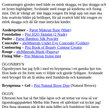
Contouringen gjordes med både en mörk skugga, en ljus skugga och
en lyster-highlighter. Avslutade med rouge på kinderna och fixing
mist. Det är viktigt att inte lägga rougen för högt upp om man ska
fota svartvita bilder på bröllopet, för på svartvit bild blir rougen en
mörk skugga och då får man intryckta kinder.
Ansiktsprimer
–
Paese Makeup Base (Mate)
Foundation
–
Pixi H2O Skintint (2 Nude)
Puder –
Paese Bamboo Silk Powder
Concealer –
gloMinerals Under Eye Concealer (Golden)
Contouring –
Pixi Book of Beauty Contour Creator
Rouge –
gloMinerals Blush (Papaya)
Fixing Mist –
Pixi Makeup fixing mist
ÖGONBRYN
Ögonbrynen har jag fyllt i med en brynpenna i en ganska ljus ton.
Hon hade en fin form som vi följde och gjorde fylligare. Avslutade
med bryngel för att få stråna med framhävda och kammade.
Brynpenna + Gel –
Pixi Natural Brow Duo
(Natural Brown)
ÖGON
Eftersom hon har så fint blåa ögon och att temat var rosa så var
ögonskuggspaletten Melba från Paese ett självklart val tyckte jag!
Den ljusa skuggan går åt det gula hållet och framhäver blå ögon