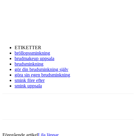
ETIKETTER
bröllopssminkning
brudmakeup uppsala
brudsminkning
gör din brudsminkning själv
göra sin egen brudsminkning
smink före efter
smink uppsala
Föregående artikel
Lila läppar