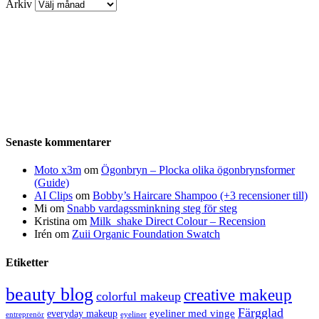
Arkiv
Senaste kommentarer
Moto x3m
om
Ögonbryn – Plocka olika ögonbrynsformer
(Guide)
AI Clips
om
Bobby’s Haircare Shampoo (+3 recensioner till)
Mi
om
Snabb vardagssminkning steg för steg
Kristina
om
Milk_shake Direct Colour – Recension
Irén
om
Zuii Organic Foundation Swatch
Etiketter
beauty blog
creative makeup
colorful makeup
Färgglad
eyeliner med vinge
everyday makeup
eyeliner
entreprenör