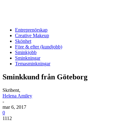
Entreprenörskap
Creative Makeup
Skönhet
Före & efter (kundjobb)
Sminkjobb
Sminkningar
Temasminkningar
Sminkkund från Göteborg
Skribent,
Helena Amiley
-
mar 6, 2017
0
1112