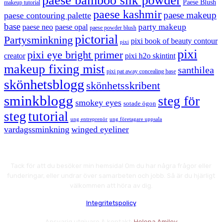
paese bamboo silk powder
Paese Blush
makeup tutorial
paese kashmir
paese makeup
paese contouring palette
base
party makeup
paese neo
paese opal
paese powder blush
pictorial
Partysminkning
pixi book of beauty contour
pixi
pixi
pixi eye bright primer
creator
pixi h2o skintint
makeup fixing mist
santhilea
pixi pat away concealing base
skönhetsblogg
skönhetsskribent
sminkblogg
steg för
smokey eyes
sotade ögon
steg
tutorial
ung entreprenör
ung företagare uppsala
vardagssminkning
winged eyeliner
Tack för att du besöker min hemsida! Om du har några frågor eller
funderingar, eller undrar över samarbeten och jobb. Så är du hjärligt
välkommen att höra av dig.
Integritetspolicy
Ansvarig utgivare & kontakt:
Helena Amiley