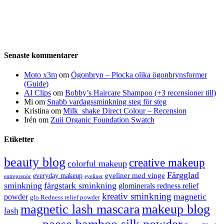
Senaste kommentarer
Moto x3m
om
Ögonbryn – Plocka olika ögonbrynsformer
(Guide)
AI Clips
om
Bobby’s Haircare Shampoo (+3 recensioner till)
Mi
om
Snabb vardagssminkning steg för steg
Kristina
om
Milk_shake Direct Colour – Recension
Irén
om
Zuii Organic Foundation Swatch
Etiketter
beauty blog
creative makeup
colorful makeup
Färgglad
eyeliner med vinge
everyday makeup
eyeliner
entreprenör
sminkning
färgstark sminkning
glominerals redness relief
kreativ sminkning
magnetic
powder
glo Redness relief powder
magnetic lash mascara
makeup blog
lash