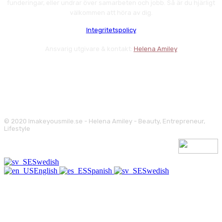
funderingar, eller undrar över samarbeten och jobb. Så är du hjärligt
välkommen att höra av dig.
Integritetspolicy
Ansvarig utgivare & kontakt:
Helena Amiley
© 2020 Imakeyousmile.se - Helena Amiley - Beauty, Entrepreneur,
Lifestyle
Swedish
English
Spanish
Swedish