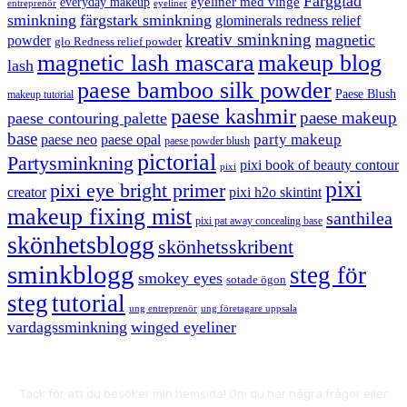
Färgglad
eyeliner med vinge
everyday makeup
eyeliner
entreprenör
sminkning
färgstark sminkning
glominerals redness relief
kreativ sminkning
magnetic
powder
glo Redness relief powder
magnetic lash mascara
makeup blog
lash
paese bamboo silk powder
Paese Blush
makeup tutorial
paese kashmir
paese makeup
paese contouring palette
base
party makeup
paese neo
paese opal
paese powder blush
pictorial
Partysminkning
pixi book of beauty contour
pixi
pixi
pixi eye bright primer
creator
pixi h2o skintint
makeup fixing mist
santhilea
pixi pat away concealing base
skönhetsblogg
skönhetsskribent
sminkblogg
steg för
smokey eyes
sotade ögon
steg
tutorial
ung entreprenör
ung företagare uppsala
vardagssminkning
winged eyeliner
Tack för att du besöker min hemsida! Om du har några frågor eller