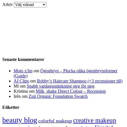
Arkiv
Senaste kommentarer
Moto x3m
om
Ögonbryn – Plocka olika ögonbrynsformer
(Guide)
AI Clips
om
Bobby’s Haircare Shampoo (+3 recensioner till)
Mi
om
Snabb vardagssminkning steg för steg
Kristina
om
Milk_shake Direct Colour – Recension
Irén
om
Zuii Organic Foundation Swatch
Etiketter
beauty blog
creative makeup
colorful makeup