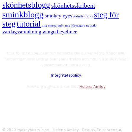
skönhetsblogg
skönhetsskribent
sminkblogg
steg för
smokey eyes
sotade ögon
steg
tutorial
ung entreprenör
ung företagare uppsala
vardagssminkning
winged eyeliner
Tack för att du besöker min hemsida! Om du har några frågor eller
funderingar, eller undrar över samarbeten och jobb. Så är du hjärligt
välkommen att höra av dig.
Integritetspolicy
Ansvarig utgivare & kontakt:
Helena Amiley
© 2020 Imakeyousmile.se - Helena Amiley - Beauty, Entrepreneur,