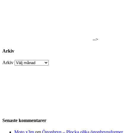
-->
Arkiv
Arkiv
Senaste kommentarer
Moto x3m
om
Ögonbryn – Plocka olika ögonbrynsformer