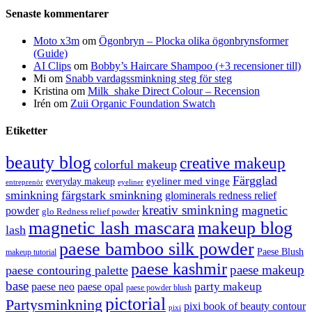
Senaste kommentarer
Moto x3m
om
Ögonbryn – Plocka olika ögonbrynsformer
(Guide)
AI Clips
om
Bobby’s Haircare Shampoo (+3 recensioner till)
Mi
om
Snabb vardagssminkning steg för steg
Kristina
om
Milk_shake Direct Colour – Recension
Irén
om
Zuii Organic Foundation Swatch
Etiketter
beauty blog
creative makeup
colorful makeup
Färgglad
eyeliner med vinge
everyday makeup
eyeliner
entreprenör
sminkning
färgstark sminkning
glominerals redness relief
kreativ sminkning
magnetic
powder
glo Redness relief powder
magnetic lash mascara
makeup blog
lash
paese bamboo silk powder
Paese Blush
makeup tutorial
paese kashmir
paese makeup
paese contouring palette
base
party makeup
paese neo
paese opal
paese powder blush
pictorial
Partysminkning
pixi book of beauty contour
pixi