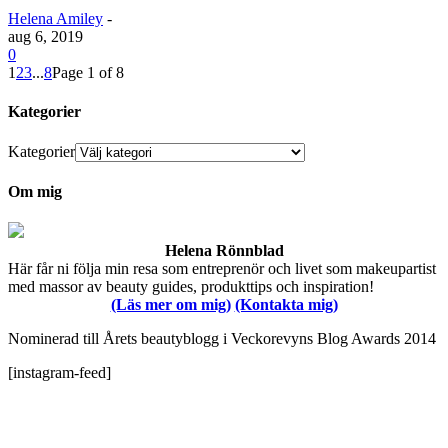
Helena Amiley
-
aug 6, 2019
0
1
2
3
...
8
Page 1 of 8
Kategorier
Kategorier
Om mig
Helena Rönnblad
Här får ni följa min resa som entreprenör och livet som makeupartist
med massor av beauty guides, produkttips och inspiration!
(Läs mer om mig)
(Kontakta mig)
Nominerad till Årets beautyblogg i Veckorevyns Blog Awards 2014
[instagram-feed]