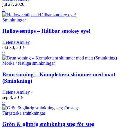
jul 27, 2020
2
Sminkningar
Halloweentips – Hållbar smokey eye!
Helena Amiley
-
okt 30, 2019
0
Mörka / festliga sminkningar
Brun sotning – Komplettera skimmer med matt
(Sminkning)
Helena Amiley
-
sep 3, 2019
0
Färgstarka sminkningar
Grön & glittrig sminkning steg för steg