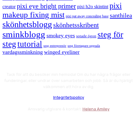
pixi
pixi eye bright primer
creator
pixi h2o skintint
makeup fixing mist
santhilea
pixi pat away concealing base
skönhetsblogg
skönhetsskribent
sminkblogg
steg för
smokey eyes
sotade ögon
steg
tutorial
ung entreprenör
ung företagare uppsala
vardagssminkning
winged eyeliner
Tack för att du besöker min hemsida! Om du har några frågor eller
funderingar, eller undrar över samarbeten och jobb. Så är du hjärligt
välkommen att höra av dig.
Integritetspolicy
Ansvarig utgivare & kontakt:
Helena Amiley