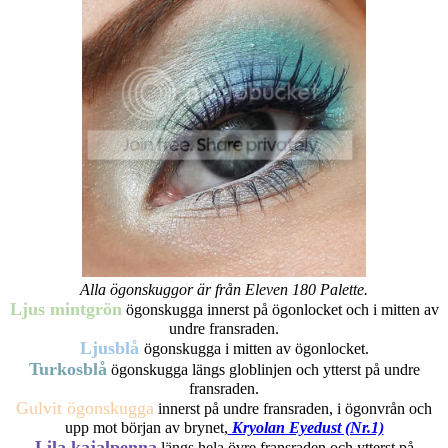
Alla ögonskuggor är från Eleven 180 Palette.
Ljus mintgrön
ögonskugga innerst på ögonlocket och i mitten av
undre fransraden.
Ljusblå
ögonskugga i mitten av ögonlocket.
Turkosblå
ögonskugga längs globlinjen och ytterst på undre
fransraden.
Gulvit ögonskugga
innerst på undre fransraden, i ögonvrån och
upp mot början av brynet,
Kryolan Eyedust (Nr.1)
Lila kajalpenna
längs hela övre fransraden och ytterst på