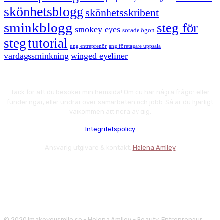
skönhetsblogg
skönhetsskribent
sminkblogg
steg för
smokey eyes
sotade ögon
steg
tutorial
ung entreprenör
ung företagare uppsala
vardagssminkning
winged eyeliner
Tack för att du besöker min hemsida! Om du har några frågor eller
funderingar, eller undrar över samarbeten och jobb. Så är du hjärligt
välkommen att höra av dig.
Integritetspolicy
Ansvarig utgivare & kontakt:
Helena Amiley
© 2020 Imakeyousmile.se - Helena Amiley - Beauty, Entrepreneur,