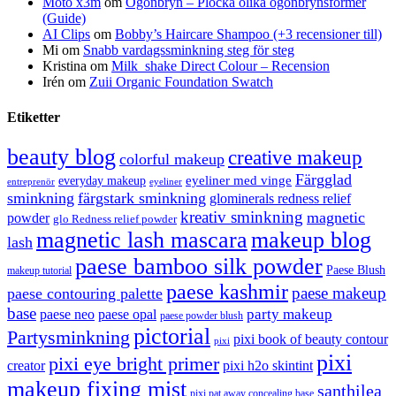
Moto x3m
om
Ögonbryn – Plocka olika ögonbrynsformer
(Guide)
AI Clips
om
Bobby’s Haircare Shampoo (+3 recensioner till)
Mi
om
Snabb vardagssminkning steg för steg
Kristina
om
Milk_shake Direct Colour – Recension
Irén
om
Zuii Organic Foundation Swatch
Etiketter
beauty blog
creative makeup
colorful makeup
Färgglad
eyeliner med vinge
everyday makeup
eyeliner
entreprenör
sminkning
färgstark sminkning
glominerals redness relief
kreativ sminkning
magnetic
powder
glo Redness relief powder
magnetic lash mascara
makeup blog
lash
paese bamboo silk powder
Paese Blush
makeup tutorial
paese kashmir
paese makeup
paese contouring palette
base
party makeup
paese neo
paese opal
paese powder blush
pictorial
Partysminkning
pixi book of beauty contour
pixi
pixi
pixi eye bright primer
creator
pixi h2o skintint
makeup fixing mist
santhilea
pixi pat away concealing base